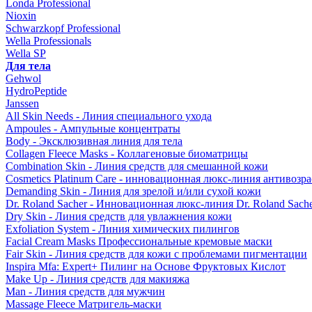
Londa Professional
Nioxin
Schwarzkopf Professional
Wella Professionals
Wella SP
Для тела
Gehwol
HydroPeptide
Janssen
All Skin Needs - Линия специального ухода
Ampoules - Ампульные концентраты
Body - Эксклюзивная линия для тела
Collagen Fleece Masks - Коллагеновые биоматрицы
Combination Skin - Линия средств для смешанной кожи
Cosmetics Platinum Care - инновационная люкс-линия антивозра
Demanding Skin - Линия для зрелой и/или сухой кожи
Dr. Roland Sacher - Инновационная люкс-линия Dr. Roland Sach
Dry Skin - Линия средств для увлажнения кожи
Exfoliation System - Линия химических пилингов
Facial Cream Masks Профессиональные кремовые маски
Fair Skin - Линия средств для кожи с проблемами пигментации
Inspira Mfa: Expert+ Пилинг на Основе Фруктовых Кислот
Make Up - Линия средств для макияжа
Man - Линия средств для мужчин
Massage Fleece Матригель-маски