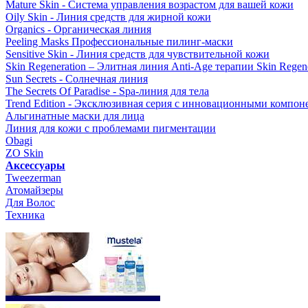
Mature Skin - Система управления возрастом для вашей кожи
Oily Skin - Линия средств для жирной кожи
Organics - Органическая линия
Peeling Masks Профессиональные пилинг-маски
Sensitive Skin - Линия средств для чувствительной кожи
Skin Regeneration – Элитная линия Anti-Age терапии Skin Regene
Sun Secrets - Солнечная линия
The Secrets Of Paradise - Spa-линия для тела
Trend Edition - Эксклюзивная серия с инновационными компон
Альгинатные маски для лица
Линия для кожи с проблемами пигментации
Obagi
ZO Skin
Aксессуары
Tweezerman
Атомайзеры
Для Волос
Техника