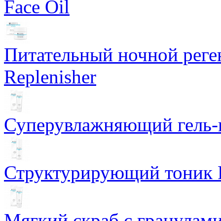
Face Oil
Питательный ночной рег
Replenisher
Суперувлажняющий гель-к
Структурирующий тоник R
Мягкий скраб с гранулам