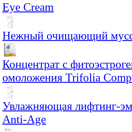
Eye Cream
Нежный очищающий мусс 
Концентрат с фитоэстрог
омоложения Trifolia Comp
Увлажняющая лифтинг-эму
Anti-Age