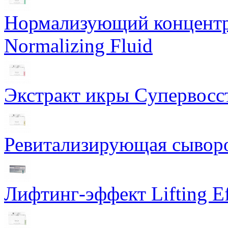
Нормализующий концентра
Normalizing Fluid
Экстракт икры Cупервосст
Ревитализирующая сыворот
Лифтинг-эффект Lifting Ef