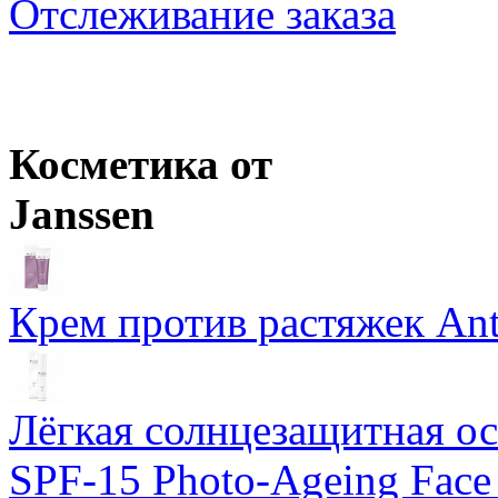
Отслеживание заказа
Loreal Professionnel
INOA ODS2 Краска для волос с окислением
Ожидается
Schwarzkopf Professional
PROFESSIONNELLE Laque Лак для укл
Ожидается
Косметика от
Janssen
Крем против растяжек Ant
Лёгкая солнцезащитная осн
SPF-15 Photo-Ageing Face