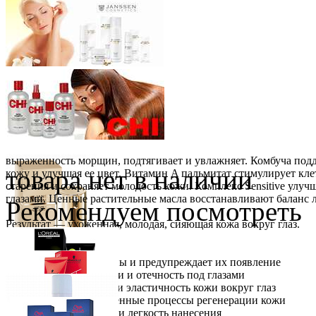
выраженность морщин, подтягивает и увлажняет. Комбуча подд
товара нет в наличии
кожу и улучшая ее цвет. Витамин A пальмитат стимулирует кл
старения и сохраняет молодость кожи. Комплекс Sensitive ул
глазами. Ценные растительные масла восстанавливают баланс 
Рекомендуем посмотреть
Результат — ухоженная, молодая, сияющая кожа вокруг глаз.
Tri-Care Eye Cream:
· Разглаживает морщины и предупреждает их появление
· Снимает темные круги и отечность под глазами
· Повышает упругость и эластичность кожи вокруг глаз
· Стимулирует естественные процессы регенерации кожи
· Обогащенный состав и легкость нанесения