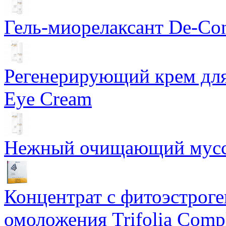
Гель-миорелаксант De-Con
Регенерирующий крем для
Eye Cream
Нежный очищающий мусс 
Концентрат с фитоэстрог
омоложения Trifolia Comp