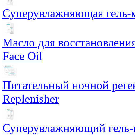
Суперувлажняющая гель-м
Масло для восстановлени
Face Oil
Питательный ночной рег
Replenisher
Суперувлажняющий гель-к