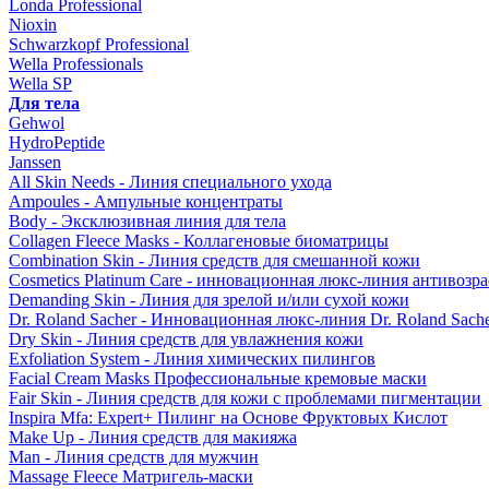
Londa Professional
Nioxin
Schwarzkopf Professional
Wella Professionals
Wella SP
Для тела
Gehwol
HydroPeptide
Janssen
All Skin Needs - Линия специального ухода
Ampoules - Ампульные концентраты
Body - Эксклюзивная линия для тела
Collagen Fleece Masks - Коллагеновые биоматрицы
Combination Skin - Линия средств для смешанной кожи
Cosmetics Platinum Care - инновационная люкс-линия антивозра
Demanding Skin - Линия для зрелой и/или сухой кожи
Dr. Roland Sacher - Инновационная люкс-линия Dr. Roland Sach
Dry Skin - Линия средств для увлажнения кожи
Exfoliation System - Линия химических пилингов
Facial Cream Masks Профессиональные кремовые маски
Fair Skin - Линия средств для кожи с проблемами пигментации
Inspira Mfa: Expert+ Пилинг на Основе Фруктовых Кислот
Make Up - Линия средств для макияжа
Man - Линия средств для мужчин
Massage Fleece Матригель-маски