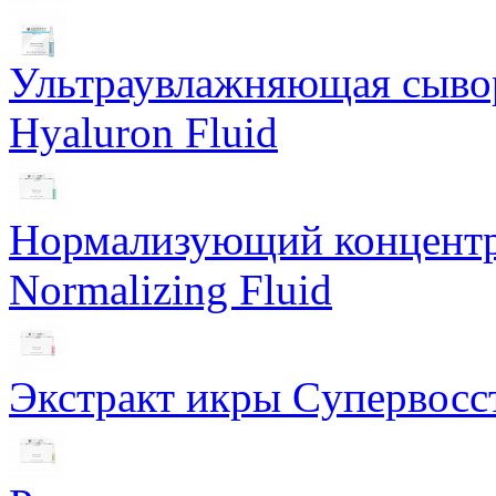
Ультраувлажняющая сывор
Hyaluron Fluid
Нормализующий концентра
Normalizing Fluid
Экстракт икры Cупервосст