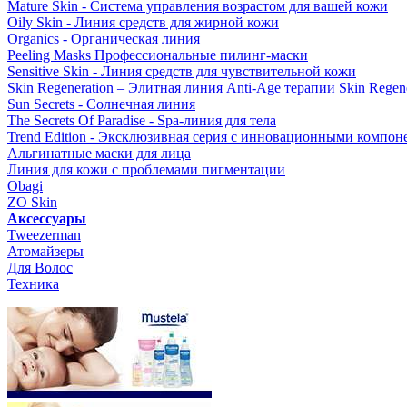
Mature Skin - Система управления возрастом для вашей кожи
Oily Skin - Линия средств для жирной кожи
Organics - Органическая линия
Peeling Masks Профессиональные пилинг-маски
Sensitive Skin - Линия средств для чувствительной кожи
Skin Regeneration – Элитная линия Anti-Age терапии Skin Regene
Sun Secrets - Солнечная линия
The Secrets Of Paradise - Spa-линия для тела
Trend Edition - Эксклюзивная серия с инновационными компон
Альгинатные маски для лица
Линия для кожи с проблемами пигментации
Obagi
ZO Skin
Aксессуары
Tweezerman
Атомайзеры
Для Волос
Техника