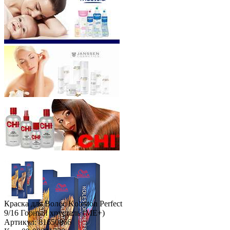
Краска для Волос Koleston Perfect
9/16 Горный хрусталь (ME+)
Артикул: 81650866