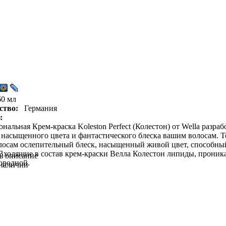
60 мл
ство:
Германия
:
нальная Крем-краска Koleston Perfect (Колестон) от Wella раз
 насыщенного цвета и фантастического блеска вашим волосам. Те
осам ослепительный блеск, насыщенный живой цвет, способный
Входящие в состав крем-краски Велла Колестон липиды, проникая
ь описание
ородной.
 наличии