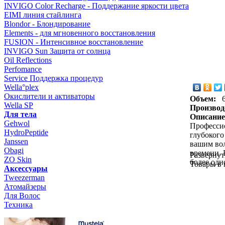
INVIGO Color Recharge - Поддержание яркости цвета
EIMI линия стайлинга
Blondor - Блондирование
Elements - для мгновенного восстановления
FUSION - Интенсивное восстановление
INVIGO Sun Защита от солнца
Oil Reflections
Perfomance
Service Поддержка процедур
Wella°plex
Окислители и активаторы
Объем:
Wella SP
Производ
Для тела
Описание
Gehwol
Профессио
HydroPeptide
глубокого
Janssen
вашим вол
Obagi
времени. 
Развернут
ZO Skin
более одн
Товары в
Aксессуары
Tweezerman
Атомайзеры
Для Волос
Техника