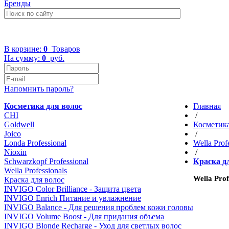
Бренды
+7 (499) 322-48-40
В корзине:
0
Товаров
На сумму:
0
руб.
Напомнить пароль?
Косметика для волос
Главная
CHI
/
Goldwell
Косметика
Joico
/
Londa Professional
Wella Prof
Nioxin
/
Schwarzkopf Professional
Краска д
Wella Professionals
Wella Pro
Краска для волос
INVIGO Color Brilliance - Защита цвета
INVIGO Enrich Питание и увлажнение
INVIGO Balance - Для решения проблем кожи головы
INVIGO Volume Boost - Для придания объема
INVIGO Blonde Recharge - Уход для светлых волос