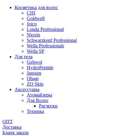
Косметика для волос
CHI
Goldwell
Joico
Londa Professional
Nioxin
Schwarzkopf Professional
Wella Professionals
Wella SP
Для тела
Gehwol
HydroPeptide
Janssen
Obagi
ZO Skin
Aксессуары
Атомайзеры
Для Волос
Расчески
Техника
ОПТ
Доставка
Бланк заказа