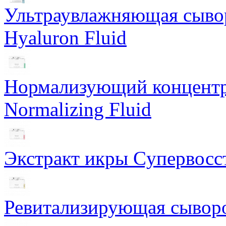
Ультраувлажняющая сывор
Hyaluron Fluid
Нормализующий концентра
Normalizing Fluid
Экстракт икры Cупервосст
Ревитализирующая сыворот