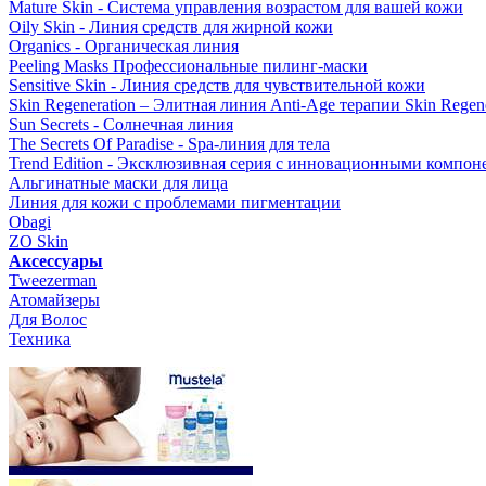
Mature Skin - Система управления возрастом для вашей кожи
Oily Skin - Линия средств для жирной кожи
Organics - Органическая линия
Peeling Masks Профессиональные пилинг-маски
Sensitive Skin - Линия средств для чувствительной кожи
Skin Regeneration – Элитная линия Anti-Age терапии Skin Regene
Sun Secrets - Солнечная линия
The Secrets Of Paradise - Spa-линия для тела
Trend Edition - Эксклюзивная серия с инновационными компон
Альгинатные маски для лица
Линия для кожи с проблемами пигментации
Obagi
ZO Skin
Aксессуары
Tweezerman
Атомайзеры
Для Волос
Техника