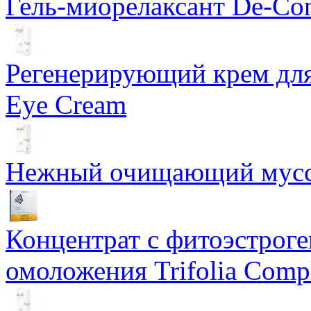
Гель-миорелаксант De-Con
Регенерирующий крем для
Eye Cream
Нежный очищающий мусс 
Концентрат с фитоэстрог
омоложения Trifolia Comp