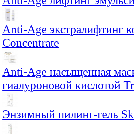
Anti-Age лифтинг эмульси
Anti-Age экстралифтинг к
Concentrate
Anti-Age насыщенная маск
гиалуроновой кислотой Tri
Энзимный пилинг-гель Ski