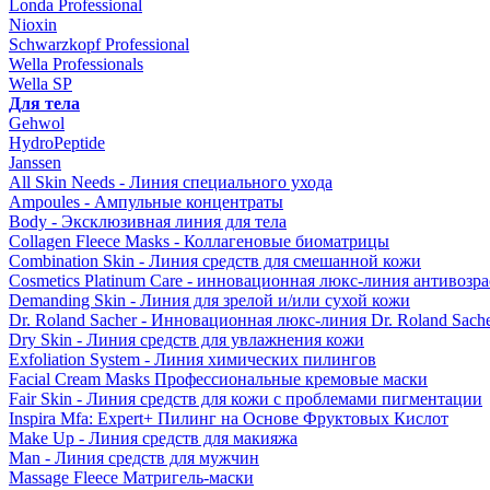
Londa Professional
Nioxin
Schwarzkopf Professional
Wella Professionals
Wella SP
Для тела
Gehwol
HydroPeptide
Janssen
All Skin Needs - Линия специального ухода
Ampoules - Ампульные концентраты
Body - Эксклюзивная линия для тела
Collagen Fleece Masks - Коллагеновые биоматрицы
Combination Skin - Линия средств для смешанной кожи
Cosmetics Platinum Care - инновационная люкс-линия антивозра
Demanding Skin - Линия для зрелой и/или сухой кожи
Dr. Roland Sacher - Инновационная люкс-линия Dr. Roland Sach
Dry Skin - Линия средств для увлажнения кожи
Exfoliation System - Линия химических пилингов
Facial Cream Masks Профессиональные кремовые маски
Fair Skin - Линия средств для кожи с проблемами пигментации
Inspira Mfa: Expert+ Пилинг на Основе Фруктовых Кислот
Make Up - Линия средств для макияжа
Man - Линия средств для мужчин
Massage Fleece Матригель-маски