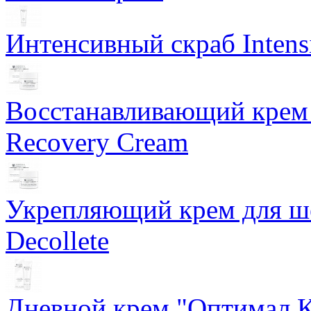
Интенсивный скраб Intens
Восстанавливающий крем 
Recovery Cream
Укрепляющий крем для ше
Decollete
Дневной крем "Оптимал К