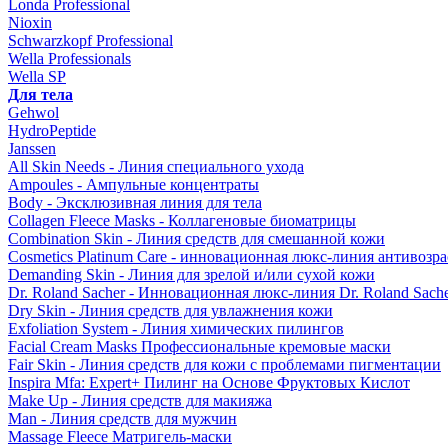
Londa Professional
Nioxin
Schwarzkopf Professional
Wella Professionals
Wella SP
Для тела
Gehwol
HydroPeptide
Janssen
All Skin Needs - Линия специального ухода
Ampoules - Ампульные концентраты
Body - Эксклюзивная линия для тела
Collagen Fleece Masks - Коллагеновые биоматрицы
Combination Skin - Линия средств для смешанной кожи
Cosmetics Platinum Care - инновационная люкс-линия антивозра
Demanding Skin - Линия для зрелой и/или сухой кожи
Dr. Roland Sacher - Инновационная люкс-линия Dr. Roland Sach
Dry Skin - Линия средств для увлажнения кожи
Exfoliation System - Линия химических пилингов
Facial Cream Masks Профессиональные кремовые маски
Fair Skin - Линия средств для кожи с проблемами пигментации
Inspira Mfa: Expert+ Пилинг на Основе Фруктовых Кислот
Make Up - Линия средств для макияжа
Man - Линия средств для мужчин
Massage Fleece Матригель-маски