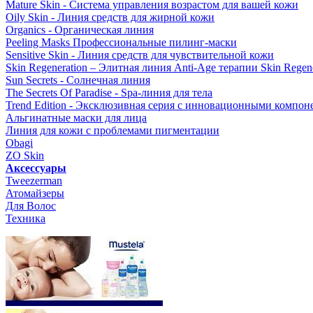
Mature Skin - Система управления возрастом для вашей кожи
Oily Skin - Линия средств для жирной кожи
Organics - Органическая линия
Peeling Masks Профессиональные пилинг-маски
Sensitive Skin - Линия средств для чувствительной кожи
Skin Regeneration – Элитная линия Anti-Age терапии Skin Regene
Sun Secrets - Солнечная линия
The Secrets Of Paradise - Spa-линия для тела
Trend Edition - Эксклюзивная серия с инновационными компон
Альгинатные маски для лица
Линия для кожи с проблемами пигментации
Obagi
ZO Skin
Aксессуары
Tweezerman
Атомайзеры
Для Волос
Техника