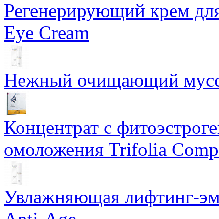
Регенерирующий крем для
Eye Cream
Нежный очищающий мусс 
Концентрат с фитоэстрог
омоложения Trifolia Comp
Увлажняющая лифтинг-эму
Anti-Age