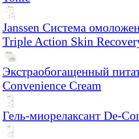
Janssen Система омоложе
Triple Action Skin Recover
Экстраобогащенный питат
Convenience Cream
Гель-миорелаксант De-Con