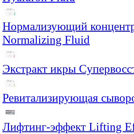
Нормализующий концентра
Normalizing Fluid
Экстракт икры Cупервосст
Ревитализирующая сыворот
Лифтинг-эффект Lifting Ef