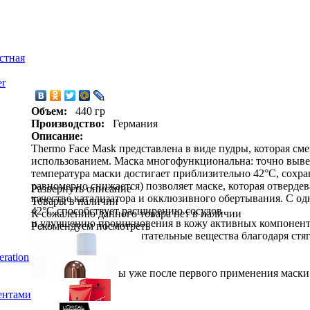
стная
er
Объем:
440 гр
Производство:
Германия
Описание:
Thermo Face Mask представлена в виде пудры, которая см
использованием. Маска многофункциональна: точно выв
температура маски достигает приблизительно 42°C, сохран
равномерно снижается) позволяет маске, которая отверде
Развернуть описание
качестве катализатора и окклюзивного обертывания. С о
Товары в наличии
42°C способствует расширению сосудов
К сожалению данного товара нет в наличии
и улучшению проникновения в кожу активных компоненто
Рекомендуем посмотреть
идеально доставляет питательные вещества благодаря стя
лифтинг-эффектом.
ration
Изменения заметны уже после первого применения маски:
лица!
ентами