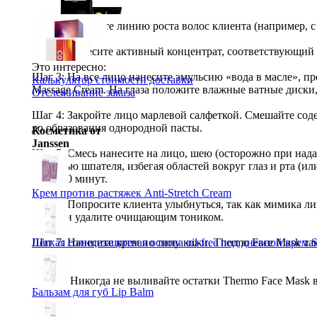
ПРИМЕНЕНИЕ:
Шаг 1: Защитите линию роста волос клиента (например, 
Schwarzkopf Professional
PROFESSIONNELLE Laque Лак дл
Шаг 2: Нанесите активный концентрат, соответствующий 
Ожидается
VipBerry
Атомайзер - флакон для духов (розовый)
Это интересно:
Шаг 3: На все лицо нанесите эмульсию «вода в масле», пр
Калькулятор стоимости доставки
Schwarzkopf Professional
IGORA Royal крем-краска для во
Розничная цена
от
300
р.
Massage Cream. На глаза положите влажные ватные диски
Отслеживание заказа
Ожидается
Цены в корзине пересчитываются на оптовые при сумме за
Loreal Professionnel
INOA ODS2 Краска для волос с окисле
Шаг 4: Закройте лицо марлевой салфеткой. Смешайте соде
Ожидается
до образования однородной пасты.
Косметика от
Wella Professionals
Крем-краска Illumina Color
Janssen
Шаг 5: Смесь нанесите на лицо, шею (осторожно при нада
Wella Professionals
Оттеночная краска для волос Color Tou
Розничная цена
от
946
р.
помощью шпателя, избегая областей вокруг глаз и рта (ил
Оптовая цена
от
820
р.
на 15-20 минут.
Розничная цена
от
800
р.
Цены в корзине пересчитываются на оптовые при сумме за
Крем против растяжек Anti-Stretch Cream
Оптовая цена
от
693
р.
Шаг 6: Попросите клиента улыбнуться, так как мимика ли
Цены в корзине пересчитываются на оптовые при сумме за
Остатки удалите очищающим тоником.
Шаг 7: Нанесите крем по типу кожи. Thermo Face Mask так
Лёгкая солнцезащитная основа oil-free под дневной крем 
Важно: Никогда не выливайте остатки Thermo Face Mask в
Бальзам для губ Lip Balm