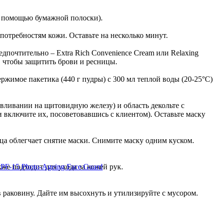
с помощью бумажной полоски).
я укладки сверхсильной фиксации
потребностям кожи. Оставьте на несколько минут.
едпочтительно – Extra Rich Convenience Cream или Relaxing
лос
, чтобы защитить брови и ресницы.
каза от руб.
нием без аммиака
ржимое пакетика (440 г пудры) с 300 мл теплой воды (20-25°C)
вливании на щитовидную железу) и область декольте с
ch
и включите их, посоветовавшись с клиентом). Оставьте маску
каза от 12000 руб.
ца облегчает снятие маски. Снимите маску одним куском.
каза от 12000 руб.
же подходит для ухода за кожей рук.
SPF-15 Photo-Ageing Face Guard
 раковину. Дайте им высохнуть и утилизируйте с мусором.