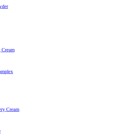
wder
g Cream
omplex
ery Cream
e