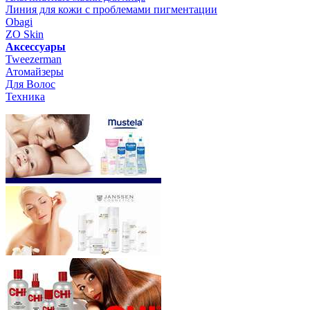
Линия для кожи с проблемами пигментации
Obagi
ZO Skin
Aксессуары
Tweezerman
Атомайзеры
Для Волос
Техника