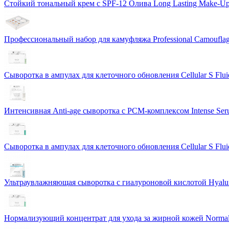
Стойкий тональный крем с SPF-12 Олива Long Lasting Make-U
Профессиональный набор для камуфляжа Professional Camouflag
Сыворотка в ампулах для клеточного обновления Cellular S Flui
Интенсивная Anti-age сыворотка с PCM-комплексом Intense S
Сыворотка в ампулах для клеточного обновления Cellular S Flui
Ультраувлажняющая сыворотка с гиалуроновой кислотой Hyalur
Нормализующий концентрат для ухода за жирной кожей Normali