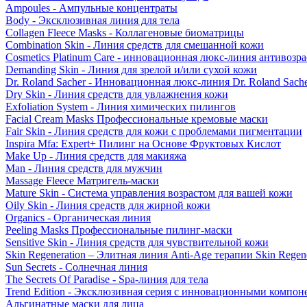
Ampoules - Ампульные концентраты
Body - Эксклюзивная линия для тела
Collagen Fleece Masks - Коллагеновые биоматрицы
Combination Skin - Линия средств для смешанной кожи
Cosmetics Platinum Care - инновационная люкс-линия антивозра
Demanding Skin - Линия для зрелой и/или сухой кожи
Dr. Roland Sacher - Инновационная люкс-линия Dr. Roland Sach
Dry Skin - Линия средств для увлажнения кожи
Exfoliation System - Линия химических пилингов
Facial Cream Masks Профессиональные кремовые маски
Fair Skin - Линия средств для кожи с проблемами пигментации
Inspira Mfa: Expert+ Пилинг на Основе Фруктовых Кислот
Make Up - Линия средств для макияжа
Man - Линия средств для мужчин
Massage Fleece Матригель-маски
Mature Skin - Система управления возрастом для вашей кожи
Oily Skin - Линия средств для жирной кожи
Organics - Органическая линия
Peeling Masks Профессиональные пилинг-маски
Sensitive Skin - Линия средств для чувствительной кожи
Skin Regeneration – Элитная линия Anti-Age терапии Skin Regene
Sun Secrets - Солнечная линия
The Secrets Of Paradise - Spa-линия для тела
Trend Edition - Эксклюзивная серия с инновационными компон
Альгинатные маски для лица