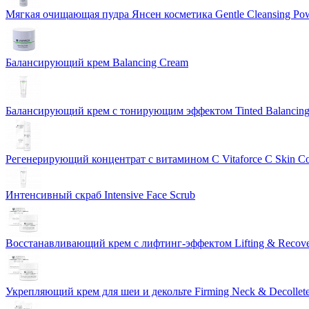
Мягкая очищающая пудра Янсен косметика Gentle Cleansing Po
Балансирующий крем Balancing Cream
Балансирующий крем с тонирующим эффектом Tinted Balancin
Регенерирующий концентрат с витамином С Vitaforce C Skin C
Интенсивный скраб Intensive Face Scrub
Восстанавливающий крем с лифтинг-эффектом Lifting & Recov
Укрепляющий крем для шеи и декольте Firming Neck & Decollet