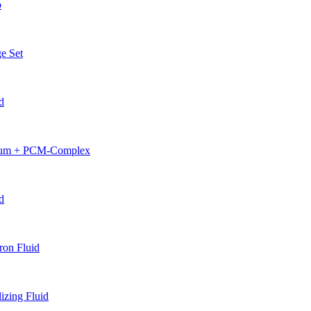
p
e Set
d
erum + PCM-Complex
d
on Fluid
zing Fluid