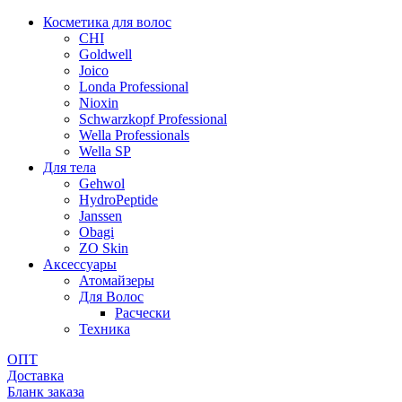
Косметика для волос
CHI
Goldwell
Joico
Londa Professional
Nioxin
Schwarzkopf Professional
Wella Professionals
Wella SP
Для тела
Gehwol
HydroPeptide
Janssen
Obagi
ZO Skin
Aксессуары
Атомайзеры
Для Волос
Расчески
Техника
ОПТ
Доставка
Бланк заказа