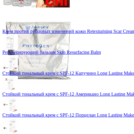
Крем против рубцовых изменений кожи Retexturising Scar Crea
Регенерирующий бальзам Skin Resurfacing Balm
Стойкий тональный крем с SPF-12 Капучино Long Lasting Mak
Стойкий тональный крем с SPF-12 Американо Long Lasting Ma
Стойкий тональный крем с SPF-12 Порцелан Long Lasting Mak