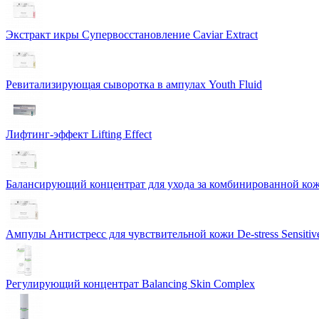
Экстракт икры Cупервосстановление Caviar Extract
Ревитализирующая сыворотка в ампулах Youth Fluid
Лифтинг-эффект Lifting Effect
Балансирующий концентрат для ухода за комбинированной коже
Ампулы Антистресс для чувствительной кожи De-stress Sensitiv
Регулирующий концентрат Balancing Skin Complex