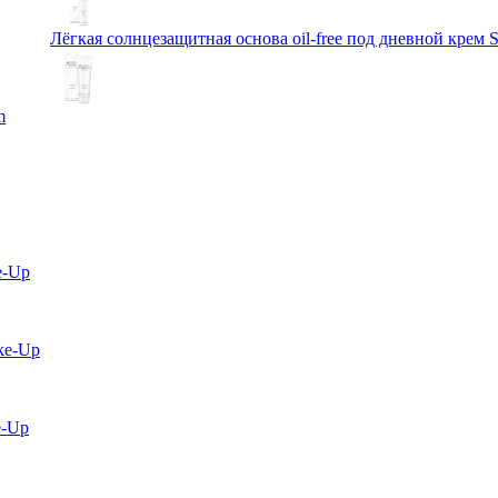
Лёгкая солнцезащитная основа oil-free под дневной крем 
m
e-Up
ke-Up
e-Up