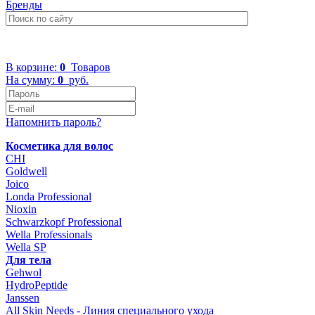
Бренды
+7 (499) 322-48-40
В корзине:
0
Товаров
На сумму:
0
руб.
Напомнить пароль?
Косметика для волос
CHI
Goldwell
Joico
Londa Professional
Nioxin
Schwarzkopf Professional
Wella Professionals
Wella SP
Для тела
Gehwol
HydroPeptide
Janssen
All Skin Needs - Линия специального ухода