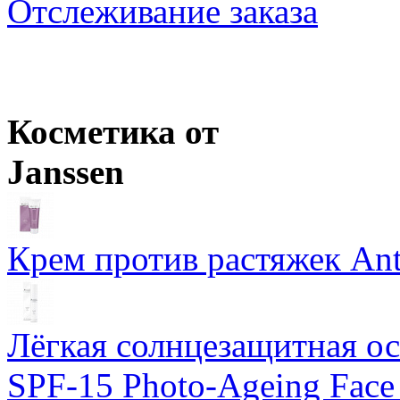
Отслеживание заказа
Schwarzkopf Professional
PROFESSIONNELLE Laque Лак для укл
Розничная цена
от
800
р.
Ожидается
Оптовая цена
от
693
р.
Schwarzkopf Professional
IGORA Royal крем-краска для волос
Цены в корзине пересчитываются на оптовые при сумме заказа 
Ожидается
Косметика от
Janssen
Крем против растяжек Ant
Лёгкая солнцезащитная осн
SPF-15 Photo-Ageing Face