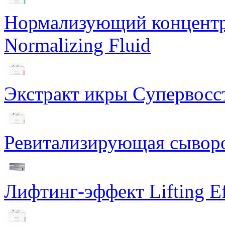
Нормализующий концентра
Normalizing Fluid
Экстракт икры Cупервосст
Ревитализирующая сыворот
Лифтинг-эффект Lifting Ef