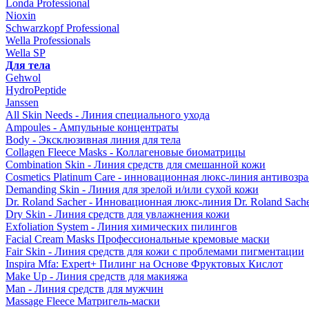
Londa Professional
Nioxin
Schwarzkopf Professional
Wella Professionals
Wella SP
Для тела
Gehwol
HydroPeptide
Janssen
All Skin Needs - Линия специального ухода
Ampoules - Ампульные концентраты
Body - Эксклюзивная линия для тела
Collagen Fleece Masks - Коллагеновые биоматрицы
Combination Skin - Линия средств для смешанной кожи
Cosmetics Platinum Care - инновационная люкс-линия антивозра
Demanding Skin - Линия для зрелой и/или сухой кожи
Dr. Roland Sacher - Инновационная люкс-линия Dr. Roland Sach
Dry Skin - Линия средств для увлажнения кожи
Exfoliation System - Линия химических пилингов
Facial Cream Masks Профессиональные кремовые маски
Fair Skin - Линия средств для кожи с проблемами пигментации
Inspira Mfa: Expert+ Пилинг на Основе Фруктовых Кислот
Make Up - Линия средств для макияжа
Man - Линия средств для мужчин
Massage Fleece Матригель-маски