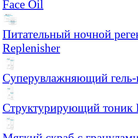
Face Oil
Питательный ночной рег
Replenisher
Суперувлажняющий гель-к
Структурирующий тоник R
Мягкий скраб с гранулам