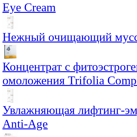
Eye Cream
Нежный очищающий мусс 
Концентрат с фитоэстрог
омоложения Trifolia Comp
Увлажняющая лифтинг-эму
Anti-Age