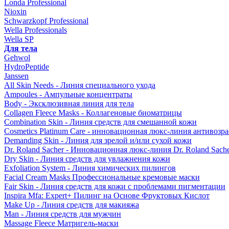
Londa Professional
Nioxin
Schwarzkopf Professional
Wella Professionals
Wella SP
Для тела
Gehwol
HydroPeptide
Janssen
All Skin Needs - Линия специального ухода
Ampoules - Ампульные концентраты
Body - Эксклюзивная линия для тела
Collagen Fleece Masks - Коллагеновые биоматрицы
Combination Skin - Линия средств для смешанной кожи
Cosmetics Platinum Care - инновационная люкс-линия антивозра
Demanding Skin - Линия для зрелой и/или сухой кожи
Dr. Roland Sacher - Инновационная люкс-линия Dr. Roland Sach
Dry Skin - Линия средств для увлажнения кожи
Exfoliation System - Линия химических пилингов
Facial Cream Masks Профессиональные кремовые маски
Fair Skin - Линия средств для кожи с проблемами пигментации
Inspira Mfa: Expert+ Пилинг на Основе Фруктовых Кислот
Make Up - Линия средств для макияжа
Man - Линия средств для мужчин
Massage Fleece Матригель-маски