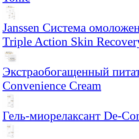
Janssen Система омоложе
Triple Action Skin Recover
Экстраобогащенный питат
Convenience Cream
Гель-миорелаксант De-Con