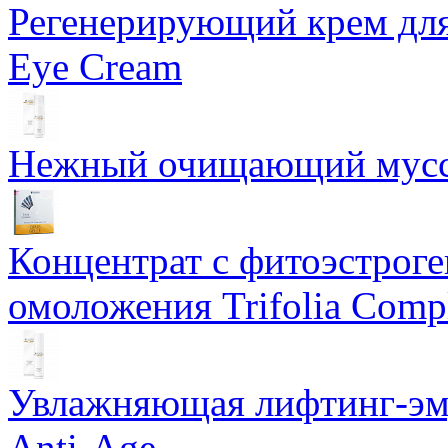
Регенерирующий крем для
Eye Cream
Нежный очищающий мусс 
Концентрат с фитоэстрог
омоложения Trifolia Comp
Увлажняющая лифтинг-эму
Anti-Age