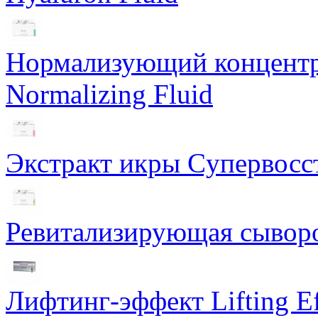
Нормализующий концентра
Normalizing Fluid
Экстракт икры Cупервосст
Ревитализирующая сыворот
Лифтинг-эффект Lifting Ef