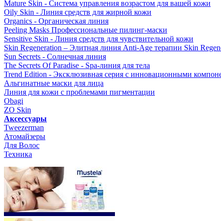
Mature Skin - Система управления возрастом для вашей кожи
Oily Skin - Линия средств для жирной кожи
Organics - Органическая линия
Peeling Masks Профессиональные пилинг-маски
Sensitive Skin - Линия средств для чувствительной кожи
Skin Regeneration – Элитная линия Anti-Age терапии Skin Regene
Sun Secrets - Солнечная линия
The Secrets Of Paradise - Spa-линия для тела
Trend Edition - Эксклюзивная серия с инновационными компон
Альгинатные маски для лица
Линия для кожи с проблемами пигментации
Obagi
ZO Skin
Aксессуары
Tweezerman
Атомайзеры
Для Волос
Техника