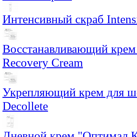
Интенсивный скраб Intens
Восстанавливающий крем 
Recovery Cream
Укрепляющий крем для ше
Decollete
Дневной крем "Оптимал К