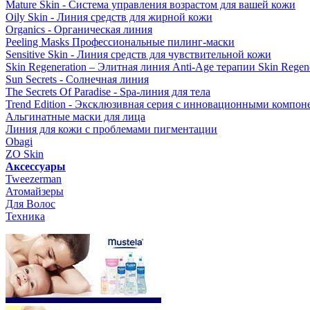
Mature Skin - Система управления возрастом для вашей кожи
Oily Skin - Линия средств для жирной кожи
Organics - Органическая линия
Peeling Masks Профессиональные пилинг-маски
Sensitive Skin - Линия средств для чувствительной кожи
Skin Regeneration – Элитная линия Anti-Age терапии Skin Regene
Sun Secrets - Солнечная линия
The Secrets Of Paradise - Spa-линия для тела
Trend Edition - Эксклюзивная серия с инновационными компон
Альгинатные маски для лица
Линия для кожи с проблемами пигментации
Obagi
ZO Skin
Aксессуары
Tweezerman
Атомайзеры
Для Волос
Техника