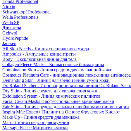
Londa Professional
Nioxin
Schwarzkopf Professional
Wella Professionals
Wella SP
Для тела
Gehwol
HydroPeptide
Janssen
All Skin Needs - Линия специального ухода
Ampoules - Ампульные концентраты
Body - Эксклюзивная линия для тела
Collagen Fleece Masks - Коллагеновые биоматрицы
Combination Skin - Линия средств для смешанной кожи
Cosmetics Platinum Care - инновационная люкс-линия антивозра
Demanding Skin - Линия для зрелой и/или сухой кожи
Dr. Roland Sacher - Инновационная люкс-линия Dr. Roland Sach
Dry Skin - Линия средств для увлажнения кожи
Exfoliation System - Линия химических пилингов
Facial Cream Masks Профессиональные кремовые маски
Fair Skin - Линия средств для кожи с проблемами пигментации
Inspira Mfa: Expert+ Пилинг на Основе Фруктовых Кислот
Make Up - Линия средств для макияжа
Man - Линия средств для мужчин
Massage Fleece Матригель-маски