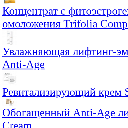
Концентрат с фитоэстрог
омоложения Trifolia Comp
Увлажняющая лифтинг-эму
Anti-Age
Ревитализирующий крем S
Обогащенный Anti-Age ли
Cream