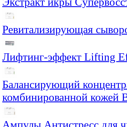
Экстракт икры Cупервосст
Ревитализирующая сыворот
Лифтинг-эффект Lifting Ef
Балансирующий концентра
комбинированной кожей Ba
Ампулы Антистресс для чу