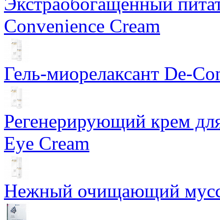
Экстраобогащенный питат
Convenience Cream
Гель-миорелаксант De-Con
Регенерирующий крем для
Eye Cream
Нежный очищающий мусс 