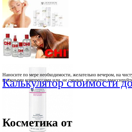
Наносите по мере необходимости, желательно вечером, на чист
Калькулятор стоимости д
влажными компрессами или, не смывая, деликатно вмассируйте
Косметика от