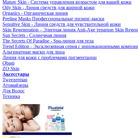
Mature Skin - Система управления возрастом для вашей кожи
Oily Skin - Линия средств для жирной кожи
Organics - Органическая линия
Peeling Masks Профессиональные пилинг-маски
Sensitive Skin - Линия средств для чувствительной кожи
Skin Regeneration – Элитная линия Anti-Age терапии Skin Regene
Sun Secrets - Солнечная линия
The Secrets Of Paradise - Spa-линия для тела
Trend Edition - Эксклюзивная серия с инновационными компон
Альгинатные маски для лица
Линия для кожи с проблемами пигментации
Obagi
ZO Skin
Aксессуары
Tweezerman
Атомайзеры
Для Волос
Техника