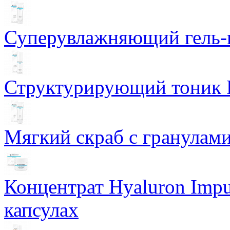
Суперувлажняющий гель-к
Структурирующий тоник R
Мягкий скраб с гранулам
Концентрат Hyaluron Impu
капсулах