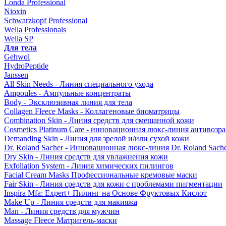
Londa Professional
Nioxin
Schwarzkopf Professional
Wella Professionals
Wella SP
Для тела
Gehwol
HydroPeptide
Janssen
All Skin Needs - Линия специального ухода
Ampoules - Ампульные концентраты
Body - Эксклюзивная линия для тела
Collagen Fleece Masks - Коллагеновые биоматрицы
Combination Skin - Линия средств для смешанной кожи
Cosmetics Platinum Care - инновационная люкс-линия антивозра
Demanding Skin - Линия для зрелой и/или сухой кожи
Dr. Roland Sacher - Инновационная люкс-линия Dr. Roland Sach
Dry Skin - Линия средств для увлажнения кожи
Exfoliation System - Линия химических пилингов
Facial Cream Masks Профессиональные кремовые маски
Fair Skin - Линия средств для кожи с проблемами пигментации
Inspira Mfa: Expert+ Пилинг на Основе Фруктовых Кислот
Make Up - Линия средств для макияжа
Man - Линия средств для мужчин
Massage Fleece Матригель-маски