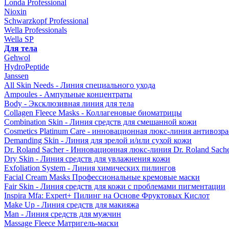
Londa Professional
Nioxin
Schwarzkopf Professional
Wella Professionals
Wella SP
Для тела
Gehwol
HydroPeptide
Janssen
All Skin Needs - Линия специального ухода
Ampoules - Ампульные концентраты
Body - Эксклюзивная линия для тела
Collagen Fleece Masks - Коллагеновые биоматрицы
Combination Skin - Линия средств для смешанной кожи
Cosmetics Platinum Care - инновационная люкс-линия антивозра
Demanding Skin - Линия для зрелой и/или сухой кожи
Dr. Roland Sacher - Инновационная люкс-линия Dr. Roland Sach
Dry Skin - Линия средств для увлажнения кожи
Exfoliation System - Линия химических пилингов
Facial Cream Masks Профессиональные кремовые маски
Fair Skin - Линия средств для кожи с проблемами пигментации
Inspira Mfa: Expert+ Пилинг на Основе Фруктовых Кислот
Make Up - Линия средств для макияжа
Man - Линия средств для мужчин
Massage Fleece Матригель-маски