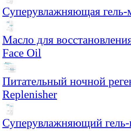
Суперувлажняющая гель-м
Масло для восстановлени
Face Oil
Питательный ночной рег
Replenisher
Суперувлажняющий гель-к