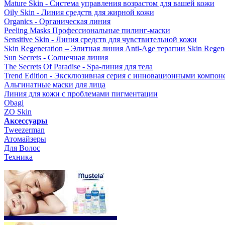
Mature Skin - Система управления возрастом для вашей кожи
Oily Skin - Линия средств для жирной кожи
Organics - Органическая линия
Peeling Masks Профессиональные пилинг-маски
Sensitive Skin - Линия средств для чувствительной кожи
Skin Regeneration – Элитная линия Anti-Age терапии Skin Regene
Sun Secrets - Солнечная линия
The Secrets Of Paradise - Spa-линия для тела
Trend Edition - Эксклюзивная серия с инновационными компон
Альгинатные маски для лица
Линия для кожи с проблемами пигментации
Obagi
ZO Skin
Aксессуары
Tweezerman
Атомайзеры
Для Волос
Техника