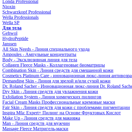
Londa Professional
Nioxin
Schwarzkopf Professional
Wella Professionals
Wella SP
Для тела
Gehwol
HydroPeptide
Janssen
All Skin Needs - Линия специального ухода
Ampoules - Ампульные концентраты
Body - Эксклюзивная линия для тела
Collagen Fleece Masks - Коллагеновые биоматрицы
Combination Skin - Линия средств для смешанной кожи
Cosmetics Platinum Care - инновационная люкс-линия антивозра
Demanding Skin - Линия для зрелой и/или сухой кожи
Dr. Roland Sacher - Инновационная люкс-линия Dr. Roland Sach
Dry Skin - Линия средств для увлажнения кожи
Exfoliation System - Линия химических пилингов
Facial Cream Masks Профессиональные кремовые маски
Fair Skin - Линия средств для кожи с проблемами пигментации
Inspira Mfa: Expert+ Пилинг на Основе Фруктовых Кислот
Make Up - Линия средств для макияжа
Man - Линия средств для мужчин
Massage Fleece Матригель-маски