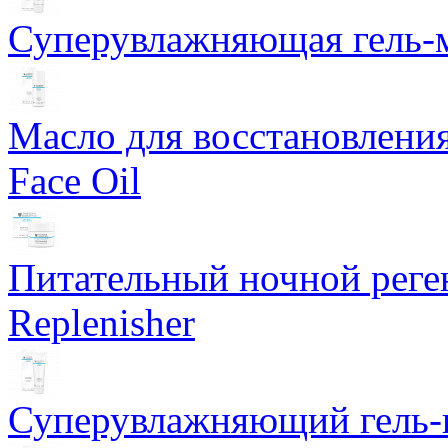
Суперувлажняющая гель-м
Масло для восстановлени
Face Oil
Питательный ночной рег
Replenisher
Суперувлажняющий гель-к