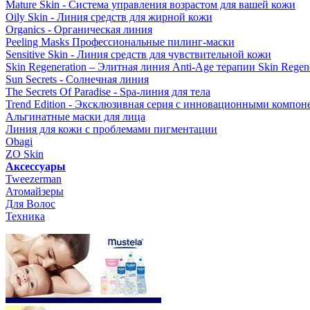
Mature Skin - Система управления возрастом для вашей кожи
Oily Skin - Линия средств для жирной кожи
Organics - Органическая линия
Peeling Masks Профессиональные пилинг-маски
Sensitive Skin - Линия средств для чувствительной кожи
Skin Regeneration – Элитная линия Anti-Age терапии Skin Regene
Sun Secrets - Солнечная линия
The Secrets Of Paradise - Spa-линия для тела
Trend Edition - Эксклюзивная серия с инновационными компон
Альгинатные маски для лица
Линия для кожи с проблемами пигментации
Obagi
ZO Skin
Aксессуары
Tweezerman
Атомайзеры
Для Волос
Техника