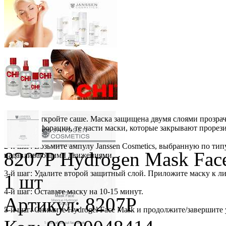
1-й шаг: Откройте саше. Маска защищена двумя слоями прозрач
линии перфорации, те части маски, которые закрывают прорези 
2-й шаг: Возьмите ампулу Janssen Cosmetics, выбранную по ти
8207P Hydrogen Mask Face
надавливающими движениями.
3-й шаг: Удалите второй защитный слой. Приложите маску к ли
1 шт
4-й шаг: Оставьте маску на 10-15 минут.
Артикул: 8207P
5-й шаг: Снимите Hydrogel Face Mask и продолжите/завершите 