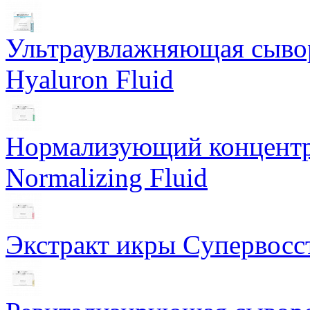
Ультраувлажняющая сывор
Hyaluron Fluid
Нормализующий концентра
Normalizing Fluid
Экстракт икры Cупервосст