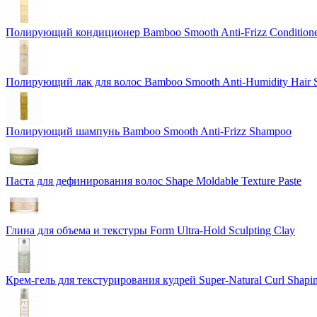
Полирующий кондиционер Bamboo Smooth Anti-Frizz Condition
Полирующий лак для волос Bamboo Smooth Anti-Humidity Hair 
Полирующий шампунь Bamboo Smooth Anti-Frizz Shampoo
Паста для дефинирования волос Shape Moldable Texture Paste
Глина для объема и текстуры Form Ultra-Hold Sculpting Clay
Крем-гель для текстурирования кудрей Super-Natural Curl Shapi