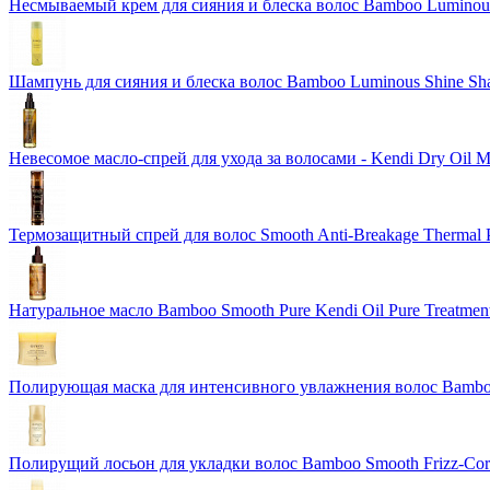
Несмываемый крем для сияния и блеска волос Bamboo Luminous 
Шампунь для сияния и блеска волос Bamboo Luminous Shine S
Невесомое масло-спрей для ухода за волосами - Kendi Dry Oil 
Термозащитный спрей для волос Smooth Anti-Breakage Thermal P
Натуральное масло Bamboo Smooth Pure Kendi Oil Pure Treatment
Полирующая маска для интенсивного увлажнения волос Bamboo 
Полирущий лосьон для укладки волос Bamboo Smooth Frizz-Corre