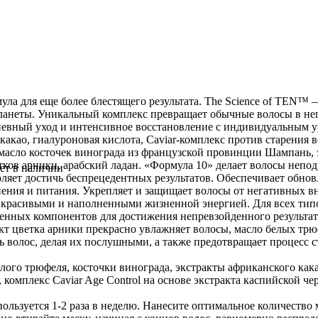
ла для еще более блестящего результата. The Science of TEN™ 
ланеты. Уникальный комплекс превращает обычные волосы в неп
евный уход и интенсивное восстановление с индивидуальным у
 какао, гиалуроновая кислота, Caviar-комплекс против старени
 масло косточек винограда из французской провинции Шампань, 
етков арники, арабский ладан. «Формула 10» делает волосы неп
ет в наличии
оляет достичь беспрецедентных результатов. Обеспечивает обно
ения и питания. Укрепляет и защищает волосы от негативных в
 красивыми и наполненными жизненной энергией. Для всех типов
ршенных компонентов для достижения непревзойденного результа
акт цветка арники прекрасно увлажняет волосы, масло белых тр
 волос, делая их послушными, а также предотвращает процесс с
елого трюфеля, косточки винограда, экстракты африканского как
 комплекс Caviar Age Control на основе экстракта каспийской че
ользуется 1-2 раза в неделю. Нанесите оптимальное количеств
SSIONNELLE Laque Лак для укладки сверхсильной фиксации