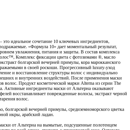
— это идеальное сочетание 10 ключевых ингредиентов,
одражаемые. «Формула 10» дает моментальный результат,
ровнем увлажнения, питания и защиты. В состав комплекса
я волос™, Комплекс фиксации цвета с фотозимами ®, масло
экстракт болгарской вечерней примулы, кора марокканского
одражаемыми в своей роскоши. Прогрессивный luxury-уход
вление и восстановление структуры волос с индивидуально
нешних и внутренних воздействий. После применения маски
 волос. Продукт косметической марки Alterna из серии The
та. Активные ингредиенты маски от Альтерна оказывают
юфелей восстанавливает поврежденные волосы, экстракт черной
тарения волос.
ао, болгарской вечерней примулы, средиземноморского цветка
рной икры, арабский ладан.
о маски от Альтерна на вымытые, подсушенные полотенцем