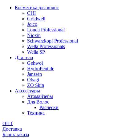
Косметика для волос
CHI
Goldwell
Joico
Londa Professional
Nioxin
Schwarzkopf Professional
Wella Professionals
Wella SP
Для тела
Gehwol
HydroPeptide
Janssen
Obagi
ZO Skin
Aксессуары
Атомайзеры
Для Волос
Расчески
Техника
ОПТ
Доставка
Бланк заказа