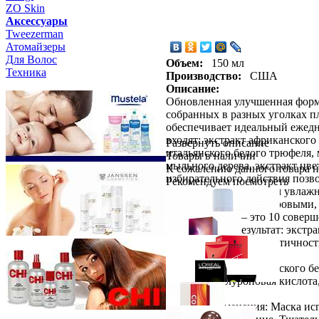
ZO Skin
Aксессуары
Tweezerman
Атомайзеры
Для Волос
Объем:
150 мл
Техника
Производство:
США
Описание:
Обновленная улучшенная форму
собранных в разных уголках п
обеспечивает идеальный ежедн
входят: экстракт африканского
Развернуть описание
итальянского белого трюфеля,
Товары в наличии
мыльного дерева, экстракт цв
К сожалению данного товара н
избирательного действия позв
Рекомендуем посмотреть
регулируемым уровнем увлажн
волосы становятся здоровыми,
Science of TEN – это 10 сове
немедленный результат: экстр
икры увеличивает эластичность
Состав: Масла европейского б
Арника, гиалуроновая кислота,
Способ применения: Маска исп
Schwarzkopf Professional
PROFE