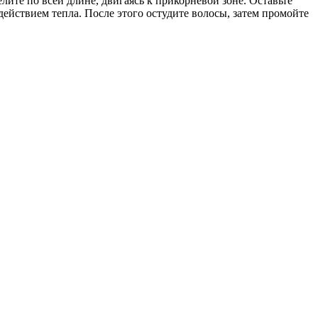
лите по всей длине, двигаясь к прикорневой зоне. Оставьте
здействием тепла. После этого остудите волосы, затем промойте