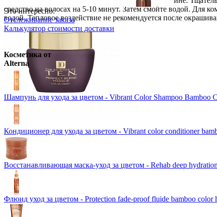
волосы по всей длине. Тщатель
Ожидается
Wella Professionals
Крем-краска 
средство на волосах на 5-10 минут. Затем смойте водой. Для к
Это интересно:
водой. Тепловое воздействие не рекомендуется после окрашива
Отслеживание заказа
Schwarzkopf Professional
IGORA 
Розничная цена
от
946
р.
Калькулятор стоимости доставки
Ожидается
Оптовая цена
от
820
р.
Loreal Professionnel
INOA ODS2 
Цены в корзине пересчитываютс
Ожидается
Косметика от
Wella Professionals
Оттеночная к
Alterna
VipBerry
Атомайзер - флакон д
Розничная цена
от
800
р.
Оптовая цена
от
693
р.
Розничная цена
от
300
р.
Цены в корзине пересчитываютс
Шампунь для ухода за цветом - Vibrant Color Shampoo Bamboo C
Цены в корзине пересчитываютс
Кондиционер для ухода за цветом - Vibrant color conditioner bamb
Восстанавливающая маска-уход за цветом - Rehab deep hydration
Флюид уход за цветом - Protection fade-proof fluide bamboo color 