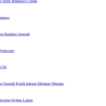
Shine Brilliance Creme
hampoo
Mist Bamboo Smooth
rotectant
 Oil
Smooth Kendi Intense Moisture Masque
cting Styling Lotion