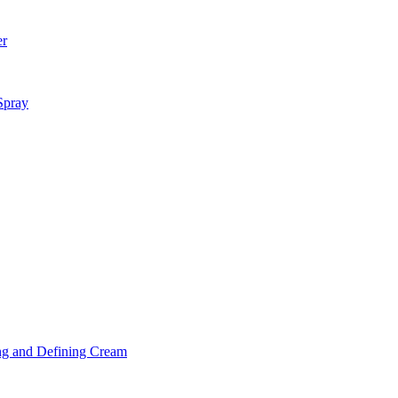
er
Spray
ng and Defining Cream