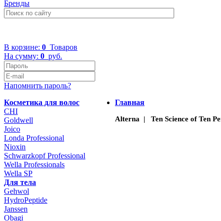
Бренды
+7 (499) 322-48-40
В корзине:
0
Товаров
На сумму:
0
руб.
Напомнить пароль?
Косметика для волос
Главная
CHI
Alterna | Ten Science of Ten P
Goldwell
Joico
Londa Professional
Nioxin
Schwarzkopf Professional
Wella Professionals
Wella SP
Для тела
Gehwol
HydroPeptide
Janssen
Obagi