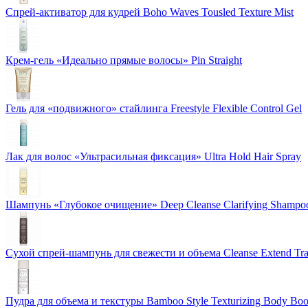
Спрей-активатор для кудрей Boho Waves Tousled Texture Mist
Крем-гель «Идеально прямые волосы» Pin Straight
Гель для «подвижного» стайлинга Freestyle Flexible Control Gel
Лак для волос «Ультрасильная фиксация» Ultra Hold Hair Spray
Шампунь «Глубокое очищение» Deep Cleanse Clarifying Shampo
Сухой спрей-шампунь для свежести и объема Cleanse Extend Tra
Пудра для объема и текстуры Bamboo Style Texturizing Body Boo