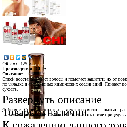
Объем:
125 мл
Производство:
США
Описание:
Спрей восстанавливает волосы и помогает защитить их от пов
по укладке и агрессивных химических соединений. Придает вол
сухость.
Развернуть описание
Товары в наличии
Действие: Спрей подходит для всех типов волос. Помогает рас
расчесывания волос. Его можно использовать после процедур
К сожалению данного това