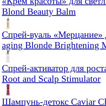
«Крем красоты» для светлы
Blond Beauty Balm
Спрей-вуаль «Мерцание» д
aging Blonde Brightening 
Спрей-активатор для роста
Root and Scalp Stimulator
Шампунь-детокс Caviar Cli