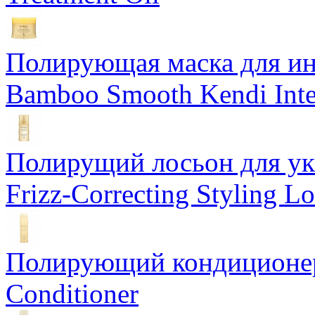
Полирующая маска для ин
Bamboo Smooth Kendi Inte
Полирущий лосьон для ук
Frizz-Correcting Styling Lo
Полирующий кондиционер
Conditioner