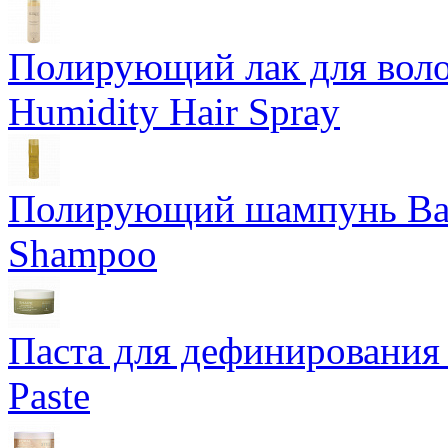
Полирующий лак для воло
Humidity Hair Spray
Полирующий шампунь Bam
Shampoo
Паста для дефинирования 
Paste