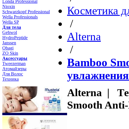
Londa Professional
Nioxin
Косметика д
Schwarzkopf Professional
Wella Professionals
/
Wella SP
Для тела
Gehwol
Altеrna
HydroPeptide
Janssen
/
Obagi
ZO Skin
Aксессуары
Bamboo Smoo
Tweezerman
Атомайзеры
увлажнения
Для Волос
Техника
Alterna | Т
Smooth Anti-