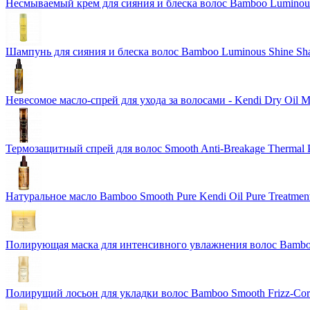
Несмываемый крем для сияния и блеска волос Bamboo Luminous 
Шампунь для сияния и блеска волос Bamboo Luminous Shine S
Невесомое масло-спрей для ухода за волосами - Kendi Dry Oil 
Термозащитный спрей для волос Smooth Anti-Breakage Thermal P
Натуральное масло Bamboo Smooth Pure Kendi Oil Pure Treatment
Полирующая маска для интенсивного увлажнения волос Bamboo 
Полирущий лосьон для укладки волос Bamboo Smooth Frizz-Corre