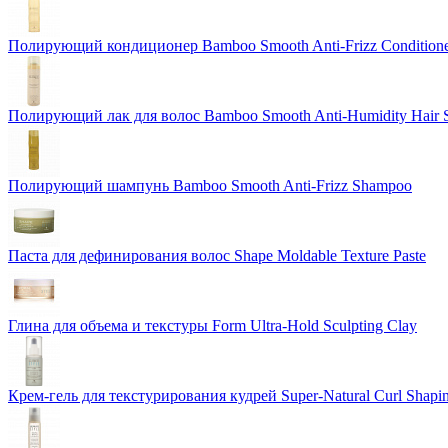
Полирующий кондиционер Bamboo Smooth Anti-Frizz Condition
Полирующий лак для волос Bamboo Smooth Anti-Humidity Hair 
Полирующий шампунь Bamboo Smooth Anti-Frizz Shampoo
Паста для дефинирования волос Shape Moldable Texture Paste
Глина для объема и текстуры Form Ultra-Hold Sculpting Clay
Крем-гель для текстурирования кудрей Super-Natural Curl Shapi