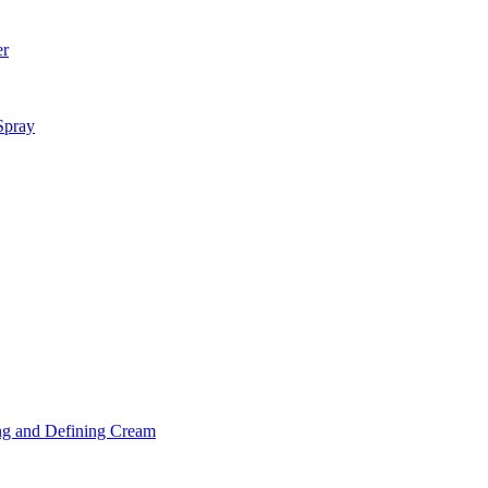
er
Spray
ng and Defining Cream