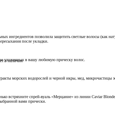
ных ингредиентов позволила защитить светлые волосы (как нату
пересыхания после укладки.
ние уложенных в вашу любимую прическу волос.
ет в наличии
тракты морских водорослей и черной икры, мед, микрочастицы з
о встряхните спрей-вуаль «Мерцание» из линии Caviar Blonde 
выбранной вами прически.
Краска для волос с окислением без аммиака