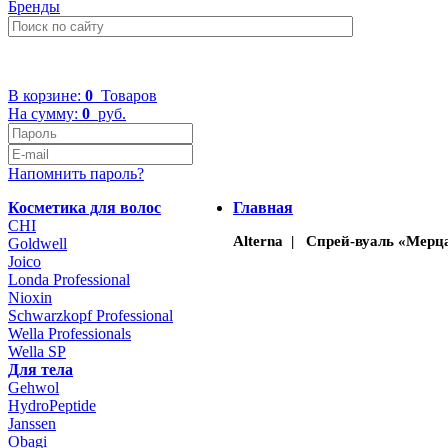
Бренды
+7 (499) 322-48-40
В корзине:
0
Товаров
На сумму:
0
руб.
Напомнить пароль?
Косметика для волос
Главная
CHI
Alterna | Спрей-вуаль «Мерцан
Goldwell
Joico
Londa Professional
Nioxin
Schwarzkopf Professional
Wella Professionals
Wella SP
Для тела
Gehwol
HydroPeptide
Janssen
Obagi