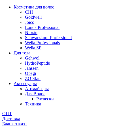
Косметика для волос
CHI
Goldwell
Joico
Londa Professional
Nioxin
Schwarzkopf Professional
Wella Professionals
Wella SP
Для тела
Gehwol
HydroPeptide
Janssen
Obagi
ZO Skin
Aксессуары
Атомайзеры
Для Волос
Расчески
Техника
ОПТ
Доставка
Бланк заказа