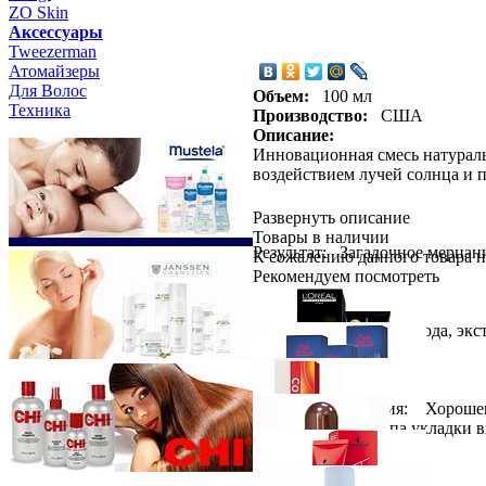
ZO Skin
Aксессуары
Tweezerman
Атомайзеры
Для Волос
Объем:
100 мл
Техника
Производство:
США
Описание:
Инновационная смесь натураль
воздействием лучей солнца и 
Развернуть описание
Товары в наличии
Результат: Загадочное мерца
К сожалению данного товара н
Рекомендуем посмотреть
Состав: Витамин С, вода, экс
Способ применения: Хорошеньк
завершающего этапа укладки 
Loreal Professionnel
INOA ODS2 