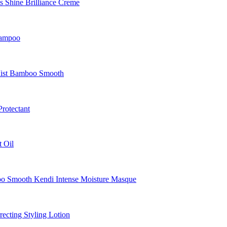
Shine Brilliance Creme
hampoo
Mist Bamboo Smooth
rotectant
 Oil
Smooth Kendi Intense Moisture Masque
cting Styling Lotion