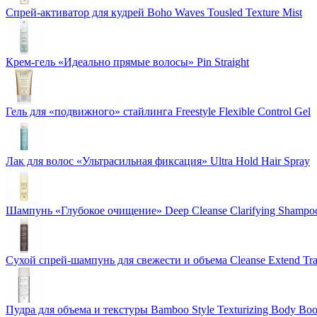
Спрей-активатор для кудрей Boho Waves Tousled Texture Mist
Крем-гель «Идеально прямые волосы» Pin Straight
Гель для «подвижного» стайлинга Freestyle Flexible Control Gel
Лак для волос «Ультрасильная фиксация» Ultra Hold Hair Spray
Шампунь «Глубокое очищение» Deep Cleanse Clarifying Shampo
Сухой спрей-шампунь для свежести и объема Cleanse Extend Tra
Пудра для объема и текстуры Bamboo Style Texturizing Body Boo