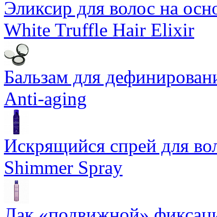
Эликсир для волос на осн
White Truffle Hair Elixir
Бальзам для дефинировани
Anti-aging
Искрящийся спрей для воло
Shimmer Spray
Лак «подвижной» фиксаци