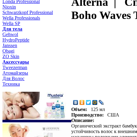
Alterna | С
Londa Professional
Nioxin
Boho Waves T
Schwarzkopf Professional
Wella Professionals
Wella SP
Для тела
Gehwol
HydroPeptide
Janssen
Obagi
ZO Skin
Aксессуары
Tweezerman
Атомайзеры
Для Волос
Техника
Объем:
125 мл
Производство:
США
Описание:
Органический экстракт бамбук
устойчивость волос к внешни
насыщены полезными элемента