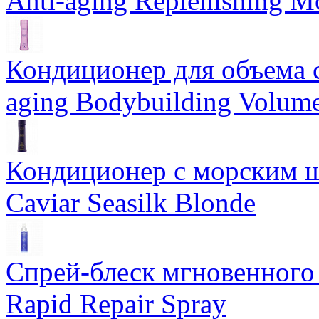
Anti-aging Replenishing Mo
Кондиционер для объема 
aging Bodybuilding Volume
Кондиционер с морским ш
Caviar Seasilk Blonde
Спрей-блеск мгновенного 
Rapid Repair Spray