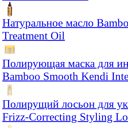
Натуральное масло Bamboo
Treatment Oil
Полирующая маска для ин
Bamboo Smooth Kendi Inte
Полирущий лосьон для ук
Frizz-Correcting Styling Lo