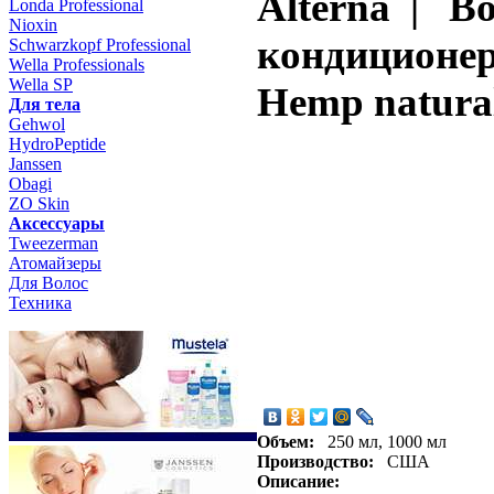
Alterna | 
Londa Professional
Nioxin
кондиционер
Schwarzkopf Professional
Wella Professionals
Wella SP
Hemp natural 
Для тела
Gehwol
HydroPeptide
Janssen
Obagi
ZO Skin
Aксессуары
Tweezerman
Атомайзеры
Для Волос
Техника
Объем:
250 мл, 1000 мл
Производство:
США
Описание: