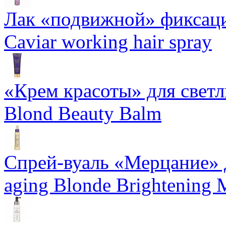
Лак «подвижной» фиксаци
Caviar working hair spray
«Крем красоты» для светлы
Blond Beauty Balm
Спрей-вуаль «Мерцание» д
aging Blonde Brightening 