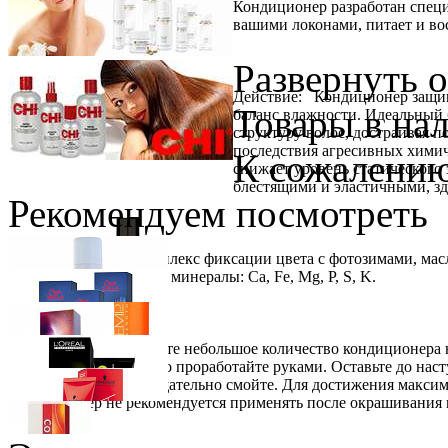
Кондиционер разработан специ
вашими локонами, питает и во
Развернуть 
Действие: Кондиционер защищ
Товары в на
баланс влажности. Идеальный 
структуру волос, достраивая 
последствия агресивных химич
К сожалению
снижает уровень статического
блестящими и эластичными, з
Рекомендуем посмотреть
Состав: Энзимы, комплекс фиксации цвета с фотозимами, масло
витамины: А, С, К, В2, минералы: Ca, Fe, Mg, P, S, K.
Применение: Нанесите небольшое количество кондиционера на
длине волос, тщательно проработайте руками. Оставьте до на
разобрать руками) и тщательно смойте. Для достижения макси
Кондиционер не рекомендуется применять после окрашивания в
Schwarzkopf Professional
PROFESSIONNELLE Laque Лак для укл
Ожидается
Wella Professionals
Краска для Волос Koleston Perfect