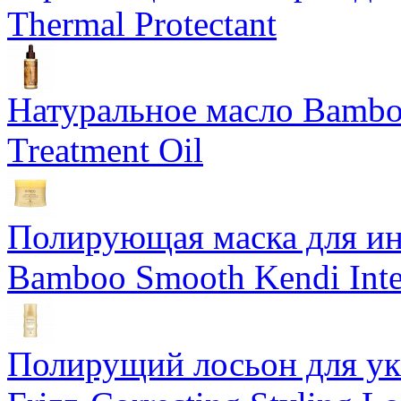
Thermal Protectant
Натуральное масло Bamboo
Treatment Oil
Полирующая маска для ин
Bamboo Smooth Kendi Inte
Полирущий лосьон для ук