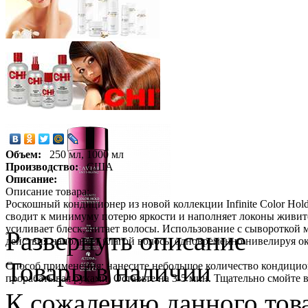
Объем:
250 мл, 1000 мл
Производство:
США
Описание:
Описание товара:
Роскошный кондиционер из новой коллекции Infinite Сolor Hol
сводит к минимуму потерю яркости и наполняет локоны живит
усиливает блеск, питает волосы. Использование с сывороткой
Развернуть описание
действия наполняет влагой волосы одновременно нивелируя о
Товары в наличии
Способ применения: нанесите небольшое количество кондицион
прорабатывая руками. Оставьте на 3-5 мин. Тщательно смойте 
К сожалению данного това