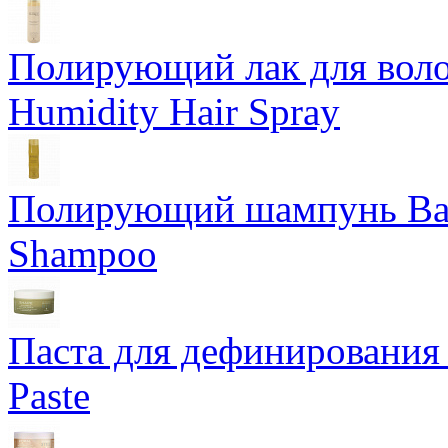
Полирующий лак для воло
Humidity Hair Spray
Полирующий шампунь Bam
Shampoo
Паста для дефинирования 
Paste