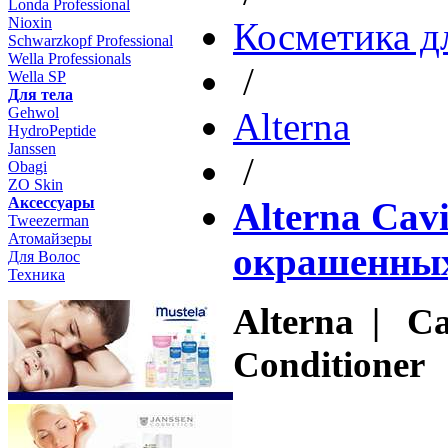
Londa Professional
Nioxin
Косметика д
Schwarzkopf Professional
Wella Professionals
/
Wella SP
Для тела
Gehwol
Altеrna
HydroPeptide
Janssen
/
Obagi
ZO Skin
Aксессуары
Alterna Cavi
Tweezerman
Атомайзеры
окрашенных
Для Волос
Техника
Alterna | Cav
Conditioner