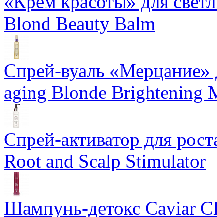
«Крем красоты» для светлы
Blond Beauty Balm
Спрей-вуаль «Мерцание» д
aging Blonde Brightening 
Спрей-активатор для роста
Root and Scalp Stimulator
Шампунь-детокс Caviar Cli