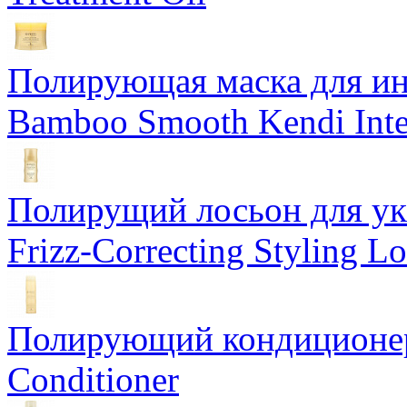
Полирующая маска для ин
Bamboo Smooth Kendi Inte
Полирущий лосьон для ук
Frizz-Correcting Styling Lo
Полирующий кондиционер
Conditioner