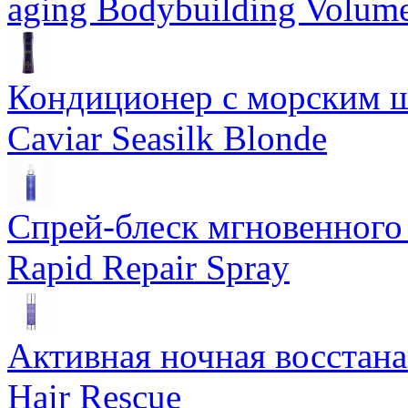
aging Bodybuilding Volume
Кондиционер с морским ш
Caviar Seasilk Blonde
Спрей-блеск мгновенного 
Rapid Repair Spray
Активная ночная восстан
Hair Rescue