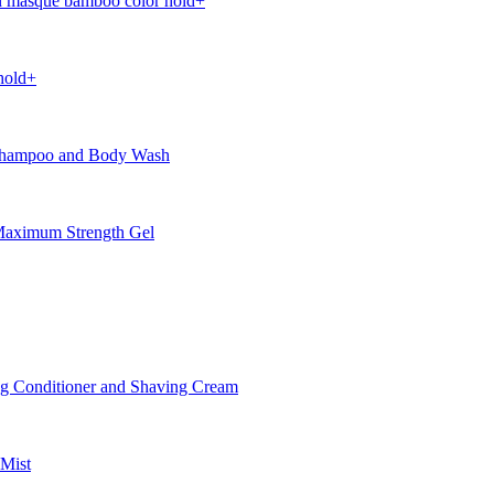
 masque bamboo color hold+
hold+
Shampoo and Body Wash
aximum Strength Gel
 Conditioner and Shaving Cream
Mist