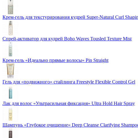
Крем-гель для текстурирования кудрей Super-Natural Curl Shapi
Спрей-активатор для кудрей Boho Waves Tousled Texture Mist
Крем-гель «Идеально прямые волосы» Pin Straight
Гель для «подвижного» стайлинга Freestyle Flexible Control Gel
Лак для волос «Ультрасильная фиксация» Ultra Hold Hair Spray
Шампунь «Глубокое очищение» Deep Cleanse Clarifying Shampo