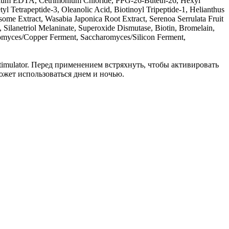
odium EDTA, Cetrimonium Chloride, PPG-26-Buteth-26, Hexyl
yl Tetrapeptide-3, Oleanolic Acid, Biotinoyl Tripeptide-1, Helianthus
me Extract, Wasabia Japonica Root Extract, Serenoa Serrulata Fruit
Silanetriol Melaninate, Superoxide Dismutase, Biotin, Bromelain,
romyces/Copper Ferment, Saccharomyces/Silicon Ferment,
Stimulator. Перед применением встряхнуть, чтобы активировать
ожет использоваться днем и ночью.