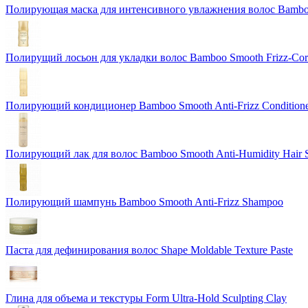
Полирующая маска для интенсивного увлажнения волос Bamboo 
Полирущий лосьон для укладки волос Bamboo Smooth Frizz-Corre
Полирующий кондиционер Bamboo Smooth Anti-Frizz Condition
Полирующий лак для волос Bamboo Smooth Anti-Humidity Hair 
Полирующий шампунь Bamboo Smooth Anti-Frizz Shampoo
Паста для дефинирования волос Shape Moldable Texture Paste
Глина для объема и текстуры Form Ultra-Hold Sculpting Clay