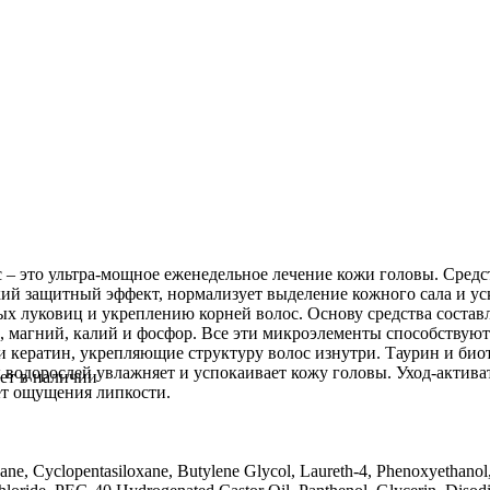
ос – это ультра-мощное еженедельное лечение кожи головы. Сре
кий защитный эффект, нормализует выделение кожного сала и ус
 луковиц и укреплению корней волос. Основу средства составл
, магний, калий и фосфор. Все эти микроэлементы способствуют
 и кератин, укрепляющие структуру волос изнутри. Таурин и би
 водорослей увлажняет и успокаивает кожу головы. Уход-активат
ет в наличии
ает ощущения липкости.
ne, Cyclopentasiloxane, Butylene Glycol, Laureth-4, Phenoxyethanol,