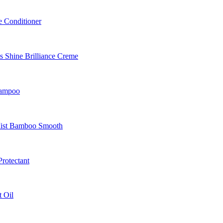
 Conditioner
Shine Brilliance Creme
hampoo
Mist Bamboo Smooth
rotectant
 Oil