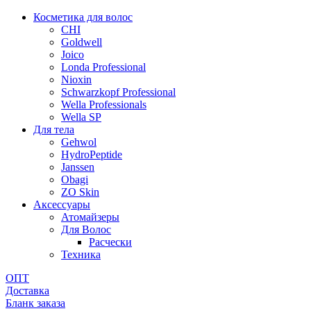
Косметика для волос
CHI
Goldwell
Joico
Londa Professional
Nioxin
Schwarzkopf Professional
Wella Professionals
Wella SP
Для тела
Gehwol
HydroPeptide
Janssen
Obagi
ZO Skin
Aксессуары
Атомайзеры
Для Волос
Расчески
Техника
ОПТ
Доставка
Бланк заказа