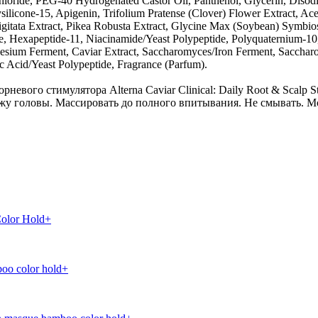
loride, PEG-40 Hydrogenated Castor Oil, Panthenol, Glycerin, Dis
ilicone-15, Apigenin, Trifolium Pratense (Clover) Flower Extract, Acet
itata Extract, Pikea Robusta Extract, Glycine Max (Soybean) Symbioso
e, Hexapeptide-11, Niacinamide/Yeast Polypeptide, Polyquaternium-10, 
gnesium Ferment, Caviar Extract, Saccharomyces/Iron Ferment, Saccha
 Acid/Yeast Polypeptide, Fragrance (Parfum).
SSIONNELLE Laque Лак для укладки сверхсильной фиксации
олос Koleston Perfect
евого стимулятора Alterna Caviar Clinical: Daily Root & Scalp 
жу головы. Массировать до полного впитывания. Не смывать. М
ля духов (розовый)
я на оптовые при сумме заказа от 12000 руб.
я на оптовые при сумме заказа от 12000 руб.
от 12000 руб.
olor Hold+
от 12000 руб.
oo color hold+