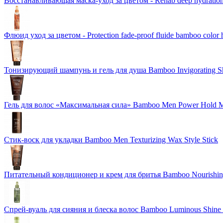
Восстанавливающая маска-уход за цветом - Rehab deep hydration
Флюид уход за цветом - Protection fade-proof fluide bamboo color 
Тонизирующий шампунь и гель для душа Bamboo Invigorating 
Гель для волос «Максимальная сила» Bamboo Men Power Hold M
Стик-воск для укладки Bamboo Men Texturizing Wax Style Stick
Питательный кондиционер и крем для бритья Bamboo Nourishing
Спрей-вуаль для сияния и блеска волос Bamboo Luminous Shine 