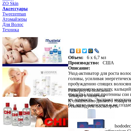
ZO Skin
Aксессуары
Tweezerman
Атомайзеры
Для Волос
Техника
Объем:
6 х 6,7 мл
Производство:
США
Описание:
Уход-активатор для роста вол
головы, усиливая энергетичес
пробуждению спящих волосяных
никотиновую кислоту, кальций
Развернуть описание
средства входят протеины сои
Товары в наличии
их ломкость. Экстракт морских
К сожалению данного товара н
Он легко наносится и не созд
Рекомендуем посмотреть
Состав: Water (Aqua), Isododeca