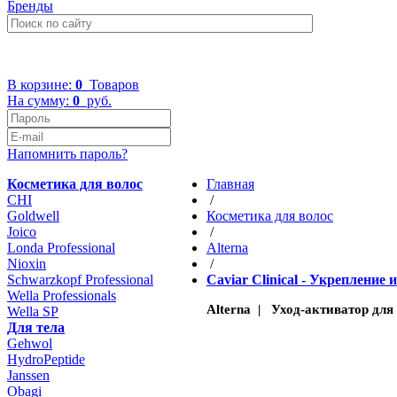
Бренды
+7 (499) 322-48-40
В корзине:
0
Товаров
На сумму:
0
руб.
Напомнить пароль?
Косметика для волос
Главная
CHI
/
Goldwell
Косметика для волос
Joico
/
Londa Professional
Altеrna
Nioxin
/
Schwarzkopf Professional
Caviar Clinical - Укреплени
Wella Professionals
Alterna | Уход-активатор для р
Wella SP
Для тела
Gehwol
HydroPeptide
Janssen
Obagi