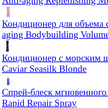
Anti-aging Replenishing Mo
Кондиционер для объема 
aging Bodybuilding Volume
Кондиционер с морским ш
Caviar Seasilk Blonde
Спрей-блеск мгновенного 
Rapid Repair Spray