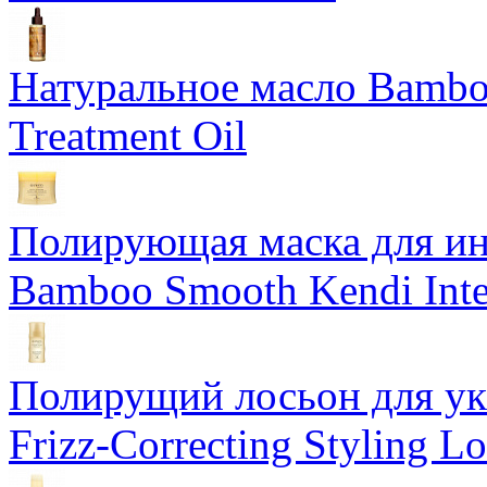
Натуральное масло Bamboo
Treatment Oil
Полирующая маска для ин
Bamboo Smooth Kendi Inte
Полирущий лосьон для ук
Frizz-Correcting Styling Lo