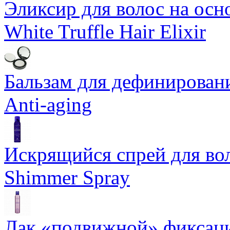
Эликсир для волос на осн
White Truffle Hair Elixir
Бальзам для дефинировани
Anti-aging
Искрящийся спрей для воло
Shimmer Spray
Лак «подвижной» фиксаци