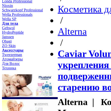
Londa Professional
Nioxin
Косметика д
Schwarzkopf Professional
Wella Professionals
/
Wella SP
Для тела
Gehwol
Altеrna
HydroPeptide
Janssen
/
Obagi
ZO Skin
Aксессуары
Caviar Volu
Tweezerman
Атомайзеры
укрепления 
Для Волос
Техника
подверженн
старению в
Alterna | К