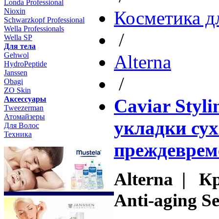
Londa Professional
Nioxin
Косметика д
Schwarzkopf Professional
Wella Professionals
/
Wella SP
Для тела
Gehwol
Altеrna
HydroPeptide
Janssen
/
Obagi
ZO Skin
Aксессуары
Caviar Styli
Tweezerman
Атомайзеры
укладки су
Для Волос
Техника
преждеврем
Alterna | Кр
Anti-aging Se