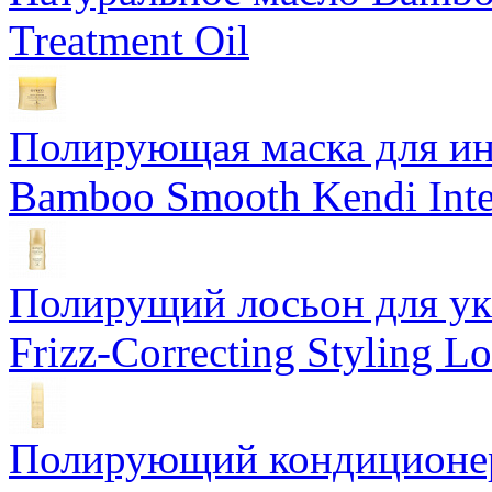
Treatment Oil
Полирующая маска для ин
Bamboo Smooth Kendi Inte
Полирущий лосьон для ук
Frizz-Correcting Styling Lo
Полирующий кондиционер