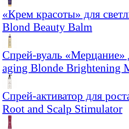
«Крем красоты» для светлы
Blond Beauty Balm
Спрей-вуаль «Мерцание» д
aging Blonde Brightening 
Спрей-активатор для роста
Root and Scalp Stimulator