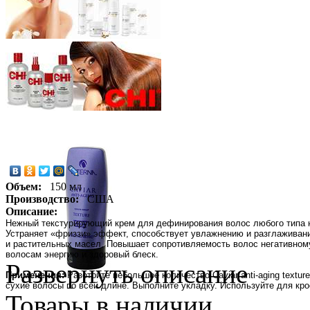
Объем:
150 мл
Производство:
США
Описание:
Нежный текстурирующий крем для дефинирования волос любого типа н
Устраняет «фриззи» эффект, способствует увлажнению и разглаживан
и растительных масел. Повышает сопротивляемость волос негативном
волосам энергию и здоровый блеск.
Развернуть описание
Применения:
Разотрите небольшое количество Caviar anti-aging textu
сухие волосы по всей длине. Выполните укладку. Используйте для кро
Товары в наличии