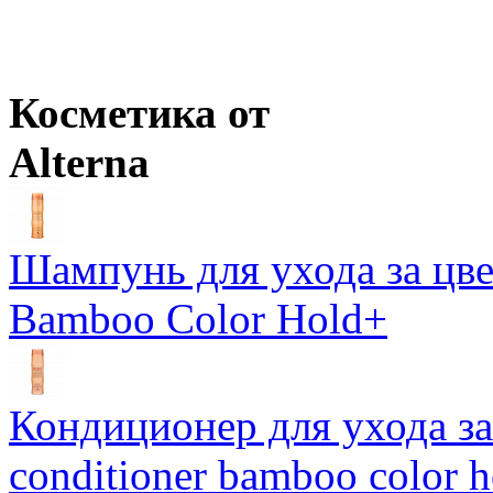
Цены в корзине пересчитываются на оптовые при сумме заказа 
Ожидается
Косметика от
Alterna
Шампунь для ухода за цве
Bamboo Color Hold+
Кондиционер для ухода за 
conditioner bamboo color 