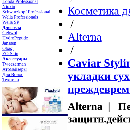
Londa Professional
Nioxin
Косметика д
Schwarzkopf Professional
Wella Professionals
/
Wella SP
Для тела
Gehwol
Altеrna
HydroPeptide
Janssen
/
Obagi
ZO Skin
Aксессуары
Caviar Styli
Tweezerman
Атомайзеры
укладки су
Для Волос
Техника
преждеврем
Alterna | П
защитн.дейст