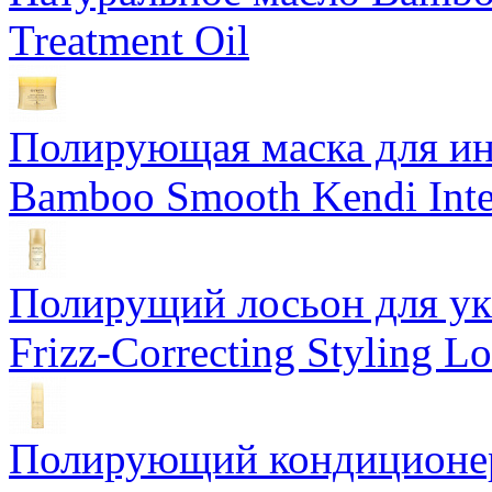
Treatment Oil
Полирующая маска для ин
Bamboo Smooth Kendi Inte
Полирущий лосьон для ук
Frizz-Correcting Styling Lo
Полирующий кондиционер