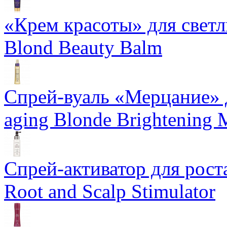
«Крем красоты» для светлы
Blond Beauty Balm
Спрей-вуаль «Мерцание» д
aging Blonde Brightening 
Спрей-активатор для роста
Root and Scalp Stimulator