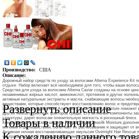
Производство:
США
Описание:
Дорожный набор средств по уходу за волосами Alterna Experience Kit 
отдыхе. Набор включает всё необходимое для того, чтобы ваши воло
Средства для ухода за волосами Alterna Caviar созданы на основе це
незаменимых жирных кислот, аминокислот, протеинов и других полезны
активные натуральные экстракты и масла, снабжающие волосы необх
веществами, которые способствуют восстановлению волос и предотв
Развернуть описание
Шампунь с морским шелком Альтерна Caviar Seasilk Moisture поможет 
других неблагоприятных факторов среды. Его активные компоненты за
структуры, дарят волосам пленительную мягкость и роскошный блеск.
Товары в наличии
Кондиционер с морским шелком Alterna Caviar Seasilk Moisture допол
мягкими и шелковистыми, облегчает их расчесывание и защищает от в
Активная ночная восстанавливающая эмульсия Overnight Hair Rescue п
К сожалению данного това
ультранасыщенной натуральной формуле, борющейся со всеми признак