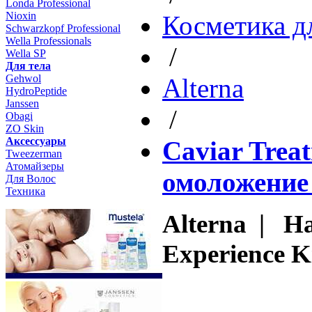
Londa Professional
Nioxin
Косметика д
Schwarzkopf Professional
Wella Professionals
/
Wella SP
Для тела
Gehwol
Altеrna
HydroPeptide
Janssen
/
Obagi
ZO Skin
Aксессуары
Caviar Trea
Tweezerman
Атомайзеры
омоложение
Для Волос
Техника
Alterna | На
Experience K