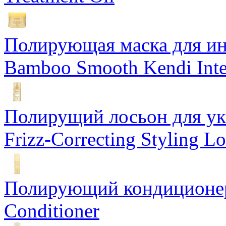
Полирующая маска для ин
Bamboo Smooth Kendi Inte
Полирущий лосьон для ук
Frizz-Correcting Styling Lo
Полирующий кондиционер
Conditioner