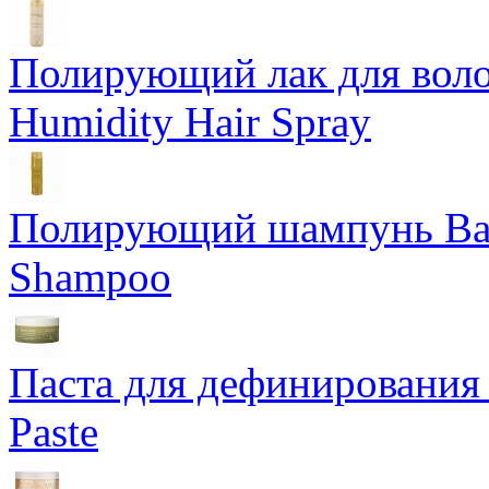
Полирующий лак для воло
Humidity Hair Spray
Полирующий шампунь Bam
Shampoo
Паста для дефинирования 
Paste