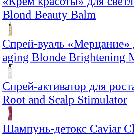
«Крем красоты» для светлы
Blond Beauty Balm
Спрей-вуаль «Мерцание» д
aging Blonde Brightening 
Спрей-активатор для роста
Root and Scalp Stimulator
Шампунь-детокс Caviar Cli