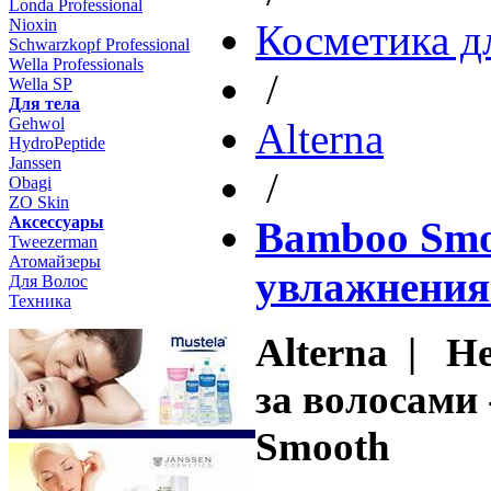
Londa Professional
Nioxin
Косметика д
Schwarzkopf Professional
Wella Professionals
/
Wella SP
Для тела
Gehwol
Altеrna
HydroPeptide
Janssen
/
Obagi
ZO Skin
Aксессуары
Bamboo Smoo
Tweezerman
Атомайзеры
увлажнения
Для Волос
Техника
Alterna | Н
за волосами 
Smooth