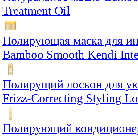
Treatment Oil
Полирующая маска для ин
Bamboo Smooth Kendi Inte
Полирущий лосьон для ук
Frizz-Correcting Styling Lo
Полирующий кондиционер