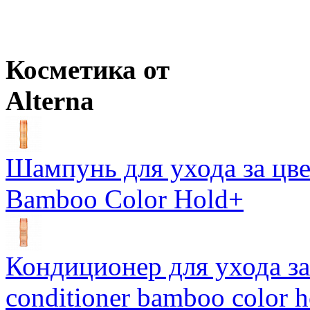
Цены в корзине пересчитываются на оптовые при сумме заказа 
Ожидается
Оптовая цена
от
744
р.
Цены в корзине пересчитываются на оптовые при сумме заказа 
Косметика от
Alterna
Шампунь для ухода за цве
Bamboo Color Hold+
Кондиционер для ухода за 
conditioner bamboo color 