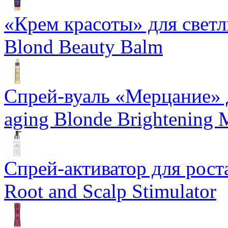
«Крем красоты» для светлы
Blond Beauty Balm
Спрей-вуаль «Мерцание» д
aging Blonde Brightening 
Спрей-активатор для роста
Root and Scalp Stimulator