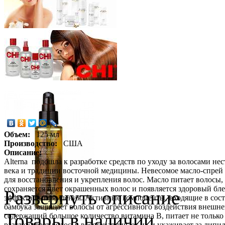
Объем:
125 мл
Производство:
США
Описание:
Alterna подошла к разработке средств по уходу за волосами нес
века и традиции восточной медицины. Невесомое масло-спрей K
для восстановления и укрепления волос. Масло питает волосы,
сохраняется цвет окрашенных волос и появляется здоровый бл
Развернуть описание
эффекта выпрямления. Активные компоненты, входящие в сост
бамбука защищает волосы от агрессивного воздействия внешне
Товары в наличии
содержащий большое количество витамина В, питает не только
разглаживает волосы, восстанавливает их и ухаживает за лип