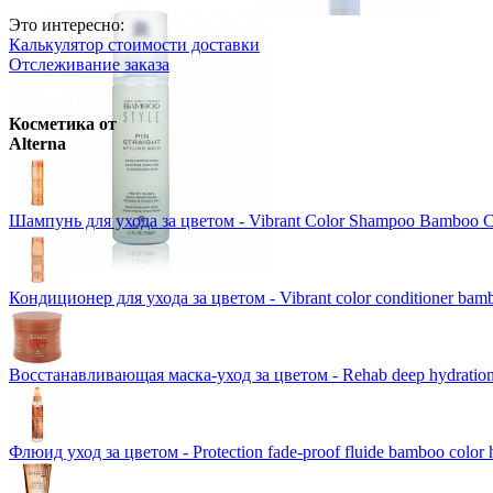
Ожидается
Wella Professionals
Оттеночная к
Это интересно:
Калькулятор стоимости доставки
Schwarzkopf Professional
IGORA 
Розничная цена
от
800
р.
Отслеживание заказа
Ожидается
Оптовая цена
от
693
р.
Wella Professionals
Краска для В
Цены в корзине пересчитываютс
Косметика от
VipBerry
Атомайзер - флакон д
Розничная цена
от
858
р.
Alterna
Оптовая цена
от
744
р.
Schwarzkopf Professional
PROFE
Розничная цена
от
300
р.
Цены в корзине пересчитываютс
Ожидается
Цены в корзине пересчитываютс
Шампунь для ухода за цветом - Vibrant Color Shampoo Bamboo C
Кондиционер для ухода за цветом - Vibrant color conditioner bamb
Восстанавливающая маска-уход за цветом - Rehab deep hydration
Флюид уход за цветом - Protection fade-proof fluide bamboo color 