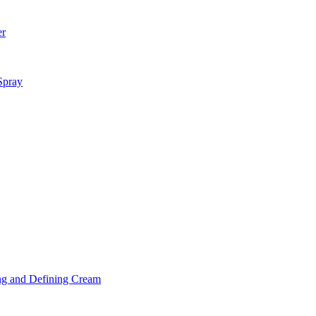
er
Spray
ng and Defining Cream