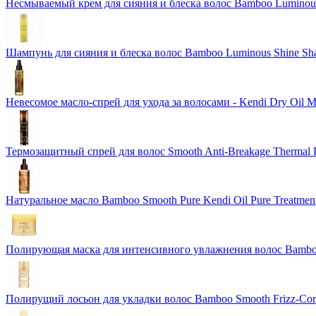
Несмываемый крем для сияния и блеска волос Bamboo Luminous 
Шампунь для сияния и блеска волос Bamboo Luminous Shine S
Невесомое масло-спрей для ухода за волосами - Kendi Dry Oil 
Термозащитный спрей для волос Smooth Anti-Breakage Thermal P
Натуральное масло Bamboo Smooth Pure Kendi Oil Pure Treatment
Полирующая маска для интенсивного увлажнения волос Bamboo 
Полирущий лосьон для укладки волос Bamboo Smooth Frizz-Corre