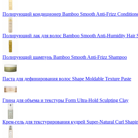
Полирующий кондиционер Bamboo Smooth Anti-Frizz Condition
Полирующий лак для волос Bamboo Smooth Anti-Humidity Hair 
Полирующий шампунь Bamboo Smooth Anti-Frizz Shampoo
Паста для дефинирования волос Shape Moldable Texture Paste
Глина для объема и текстуры Form Ultra-Hold Sculpting Clay
Крем-гель для текстурирования кудрей Super-Natural Curl Shapi