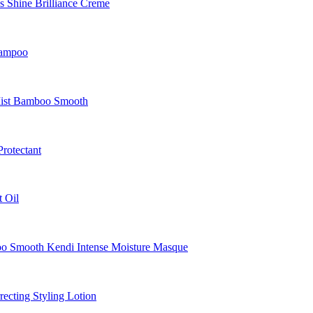
Shine Brilliance Creme
hampoo
Mist Bamboo Smooth
rotectant
 Oil
Smooth Kendi Intense Moisture Masque
cting Styling Lotion