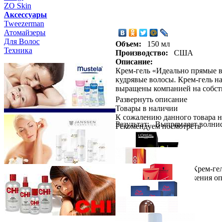
ZO Skin
Aксессуары
Tweezerman
Атомайзеры
Для Волос
Объем:
150 мл
Техника
Производство:
США
Описание:
Крем-гель «Идеально прямые во
кудрявые волосы. Крем-гель 
выращены компанией на собст
Развернуть описание
Товары в наличии
К сожалению данного товара н
Результат: Выпрямляет волнис
Рекомендуем посмотреть
укладке.
Способ применения: Крем-гель
или утюгом для достижения опт
Loreal Professionnel
INOA ODS2 