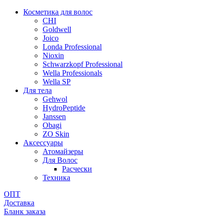
Косметика для волос
CHI
Goldwell
Joico
Londa Professional
Nioxin
Schwarzkopf Professional
Wella Professionals
Wella SP
Для тела
Gehwol
HydroPeptide
Janssen
Obagi
ZO Skin
Aксессуары
Атомайзеры
Для Волос
Расчески
Техника
ОПТ
Доставка
Бланк заказа