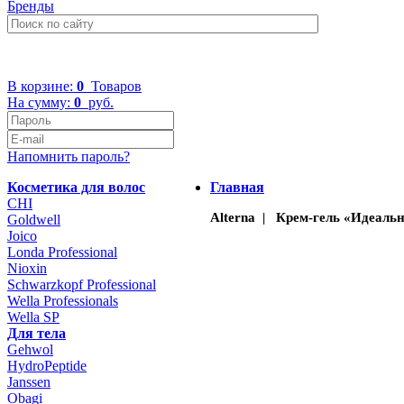
Бренды
+7 (499) 322-48-40
В корзине:
0
Товаров
На сумму:
0
руб.
Напомнить пароль?
Косметика для волос
Главная
CHI
Alterna | Крем-гель «Идеальн
Goldwell
Joico
Londa Professional
Nioxin
Schwarzkopf Professional
Wella Professionals
Wella SP
Для тела
Gehwol
HydroPeptide
Janssen
Obagi