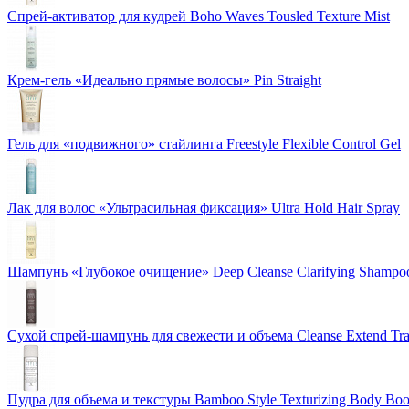
Спрей-активатор для кудрей Boho Waves Tousled Texture Mist
Крем-гель «Идеально прямые волосы» Pin Straight
Гель для «подвижного» стайлинга Freestyle Flexible Control Gel
Лак для волос «Ультрасильная фиксация» Ultra Hold Hair Spray
Шампунь «Глубокое очищение» Deep Cleanse Clarifying Shampo
Сухой спрей-шампунь для свежести и объема Cleanse Extend Tra
Пудра для объема и текстуры Bamboo Style Texturizing Body Boo