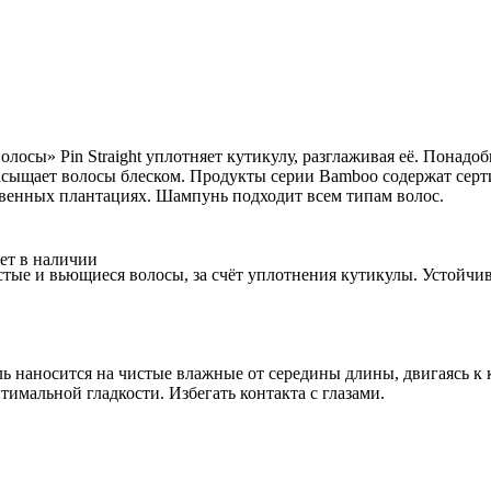
лосы» Pin Straight уплотняет кутикулу, разглаживая её. Понадо
насыщает волосы блеском. Продукты серии Bamboo содержат сер
венных плантациях. Шампунь подходит всем типам волос.
ет в наличии
тые и вьющиеся волосы, за счёт уплотнения кутикулы. Устойчив
 наносится на чистые влажные от середины длины, двигаясь к 
имальной гладкости. Избегать контакта с глазами.
Краска для волос с окислением без аммиака