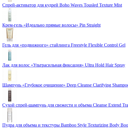
Спрей-активатор для кудрей Boho Waves Tousled Texture Mist
Крем-гель «Идеально прямые волосы» Pin Straight
Гель для «подвижного» стайлинга Freestyle Flexible Control Gel
Лак для волос «Ультрасильная фиксация» Ultra Hold Hair Spray
Шампунь «Глубокое очищение» Deep Cleanse Clarifying Shampo
Сухой спрей-шампунь для свежести и объема Cleanse Extend Tra
Пудра для объема и текстуры Bamboo Style Texturizing Body Boo