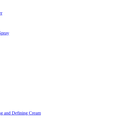
er
Spray
ng and Defining Cream