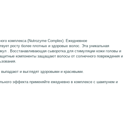
ого комплекса (Nutrozyme Complex). Ежедневное
вует росту более плотных и здоровых волос. Эта уникальная
ликул . Восстанавливающая
сыворотка
для стимуляции кожи головы и
защитные компоненты защащают волосы от солнечного повреждения и
льзования.
е выпадают и выглядят здоровыми и красивыми.
ального эффекта применяйте ежедневно в комплексе с шампунем и