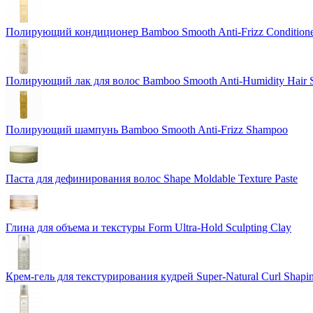
Полирующий кондиционер Bamboo Smooth Anti-Frizz Condition
Полирующий лак для волос Bamboo Smooth Anti-Humidity Hair 
Полирующий шампунь Bamboo Smooth Anti-Frizz Shampoo
Паста для дефинирования волос Shape Moldable Texture Paste
Глина для объема и текстуры Form Ultra-Hold Sculpting Clay
Крем-гель для текстурирования кудрей Super-Natural Curl Shapi