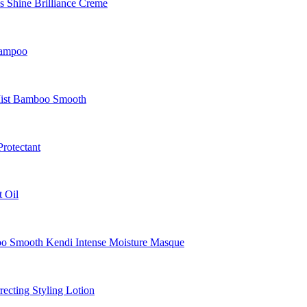
Shine Brilliance Creme
hampoo
Mist Bamboo Smooth
rotectant
 Oil
Smooth Kendi Intense Moisture Masque
cting Styling Lotion