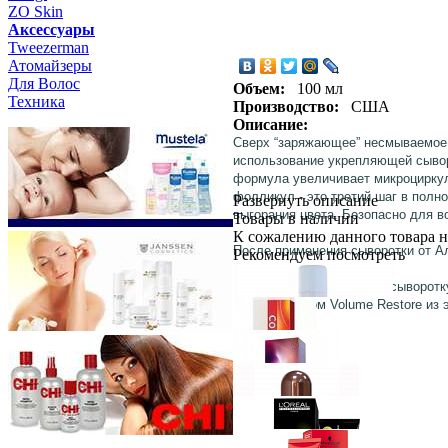
ZO Skin
Aксессуары
Tweezerman
Атомайзеры
Для Волос
Объем:
100 мл
Техника
Производство:
США
Описание:
Сверх “заряжающее” несмываемое 
использование
укрепляющей сывор
формула увеличивает микроциркул
фолликул - это третий шаг в пол
Развернуть описание
выгорания цвета. Безопасно для в
Товары в наличии
К сожалению данного товара н
После применения
сыворотки
от
А
Рекомендуем посмотреть
Применение:
распылите сыворотк
кондиционером Volume Restore из э
Schwarzkopf Professional
PROFE