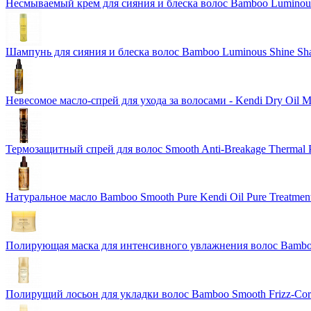
Несмываемый крем для сияния и блеска волос Bamboo Luminous 
Шампунь для сияния и блеска волос Bamboo Luminous Shine S
Невесомое масло-спрей для ухода за волосами - Kendi Dry Oil 
Термозащитный спрей для волос Smooth Anti-Breakage Thermal P
Натуральное масло Bamboo Smooth Pure Kendi Oil Pure Treatment
Полирующая маска для интенсивного увлажнения волос Bamboo 
Полирущий лосьон для укладки волос Bamboo Smooth Frizz-Corre