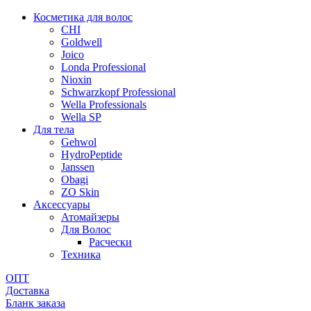
Косметика для волос
CHI
Goldwell
Joico
Londa Professional
Nioxin
Schwarzkopf Professional
Wella Professionals
Wella SP
Для тела
Gehwol
HydroPeptide
Janssen
Obagi
ZO Skin
Aксессуары
Атомайзеры
Для Волос
Расчески
Техника
ОПТ
Доставка
Бланк заказа