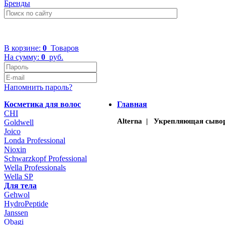
Бренды
+7 (499) 322-48-40
В корзине:
0
Товаров
На сумму:
0
руб.
Напомнить пароль?
Косметика для волос
Главная
CHI
Alterna | Укрепляющая сыворот
Goldwell
Joico
Londa Professional
Nioxin
Schwarzkopf Professional
Wella Professionals
Wella SP
Для тела
Gehwol
HydroPeptide
Janssen
Obagi