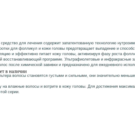
средство для лечения содержит запатентованную технологию нутрозимн
отки для фолликул и кожи головы
предотвращает выпадение и способст
яцию и эффективно питает кожу головы, активизируя фазу роста фол
ной восстанавливающей программе. Ультрафиолетовые и инфракрасные 
олос после химической завивки и предназначено для ежедневного испо
ет в наличии
льтера
волосы становятся густыми и сильными, они значительно меньш
у на влажные волосы и вотрите в кожу головы. Для достижения максим
той серии.
SSIONNELLE Laque Лак для укладки сверхсильной фиксации