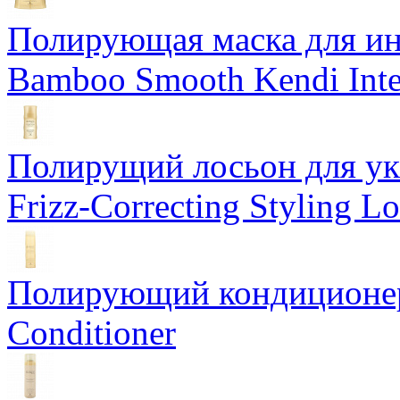
Полирующая маска для ин
Bamboo Smooth Kendi Inte
Полирущий лосьон для ук
Frizz-Correcting Styling Lo
Полирующий кондиционер
Conditioner