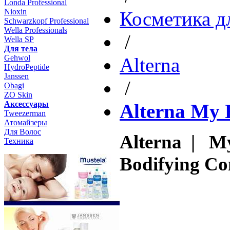
Londa Professional
Nioxin
Косметика д
Schwarzkopf Professional
Wella Professionals
/
Wella SP
Для тела
Gehwol
Altеrna
HydroPeptide
Janssen
/
Obagi
ZO Skin
Aксессуары
Alterna My 
Tweezerman
Атомайзеры
Для Волос
Alterna | M
Техника
Bodifying Co