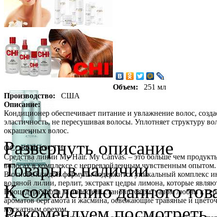
Объем:
251 мл
Производство:
США
Описание:
Кондиционер обеспечивает питание и увлажнение волос, созда
эластичность, не пересушивая волосы. Уплотняет структуру во
окрашенных волос.
Развернуть описание
ОСОБЕННОСТИ
Средства линии My Hair. My Canvas. – это больше чем продук
Товары в наличии
волосах в комплексе с непревзойденным чувственным опытом.
В основе каждой формулы содержится уникальный комплекс инг
водяной лилии, перлит, экстракт цедры лимона, которые являю
К сожалению данного това
Процедура ухода за волосами становится ритуалом любви к се
ароматов бергамота и жасмина, освежающие травяные и цветоч
Рекомендуем посмотреть
мускатным орехом.