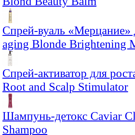
Blond Beauty Balm
Спрей-вуаль «Мерцание» д
aging Blonde Brightening 
Спрей-активатор для роста
Root and Scalp Stimulator
Шампунь-детокс Caviar Cli
Shampoo