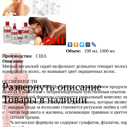
Объем:
198 мл, 1000 мл
Производство:
США
Описание:
Мягкий веганский скраб-эксфолиант деликатно очищает волосы 
поверхности волос, не вымывает цвет окрашенных волос.
ОСОБЕННОСТИ
Развернуть описание
Средства линии My Hair. My Canvas. – это больше чем продук
волосах в комплексе с непревзойденным чувственным опытом.
Товары в наличии
В основе каждой формулы содержится уникальный комплекс инг
водяной лилии, перлит, экстракт цедры лимона, которые являю
Процедура ухода за волосами становится ритуалом любви к се
ароматов бергамота и жасмина, освежающие травяные и цветоч
мускатным орехом.
100 % веганские формулы не содержат сульфатов, фталатов, па