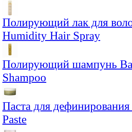
Полирующий лак для воло
Humidity Hair Spray
Полирующий шампунь Bam
Shampoo
Паста для дефинирования 
Paste