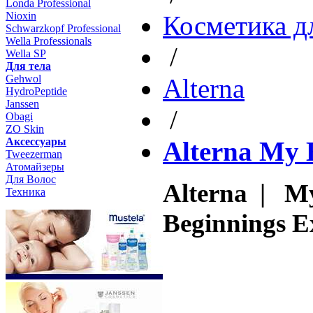
Londa Professional
Nioxin
Косметика д
Schwarzkopf Professional
Wella Professionals
/
Wella SP
Для тела
Gehwol
Altеrna
HydroPeptide
Janssen
/
Obagi
ZO Skin
Aксессуары
Alterna My 
Tweezerman
Атомайзеры
Для Волос
Alterna | M
Техника
Beginnings Ex