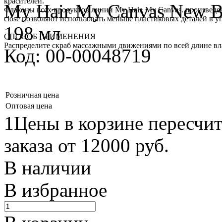
красителей.
My Hair My Canvas New Beg
Флаконы всех продуктов линии My Hair. My Canvas. произведен
close позволяют использовать меньше пластиковых деталей в у
198 мл
СПОСОБ ПРИМЕНЕНИЯ
Распределите скраб массажными движениями по всей длине вл
Код: 00-00048719
Розничная цена
Оптовая цена
1Цены в корзине пересчи
заказа от 12000 руб.
В наличии
В избранное