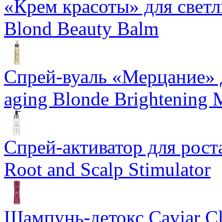
«Крем красоты» для светлы
Blond Beauty Balm
Спрей-вуаль «Мерцание» д
aging Blonde Brightening 
Спрей-активатор для роста
Root and Scalp Stimulator
Шампунь-детокс Caviar Cli