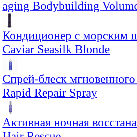
aging Bodybuilding Volume
Кондиционер с морским ш
Caviar Seasilk Blonde
Спрей-блеск мгновенного 
Rapid Repair Spray
Активная ночная восстан
Hair Rescue