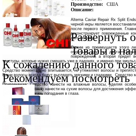
Производство:
США
Описание:
Alterna Caviar Repair Rx Split E
черной икры является восстанавл
после первого применения. Глав
Развернуть 
реконструирует поврежденные кон
дальнейшем.
Товары в на
Одним из преимуществ этого ле
отдельно друг от друга. Перва
повреждение, а вторая придет 
К сожалению данного това
текстуры, которые нужно смешать уже в ладонях, и именно при эмуль
Средство моментально впитывается, не утяжеляет волосы и препятс
Рекомендуем посмотреть
Ваши волосы всегда будут выглядеть мягкими и гладкими. Средство мо
Применение:
Средство нанести на влажные волосы, уделяя особ
укладку. Также можно нанести на сухие волосы для достижения эффе
применения. Избегать попадания в глаза.
Wella Professionals
Крем-краска Illumina Color