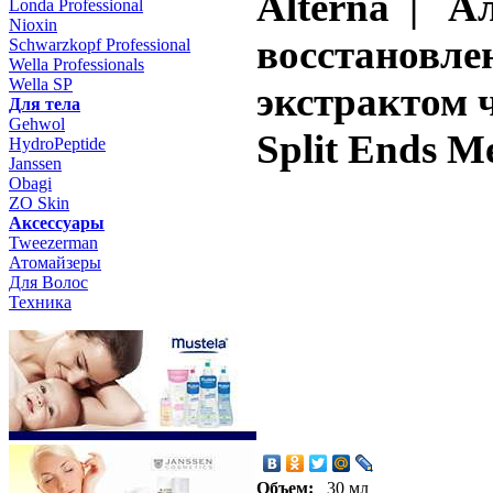
Alterna | А
Londa Professional
Nioxin
восстановле
Schwarzkopf Professional
Wella Professionals
Wella SP
экстрактом ч
Для тела
Gehwol
Split Ends M
HydroPeptide
Janssen
Obagi
ZO Skin
Aксессуары
Tweezerman
Атомайзеры
Для Волос
Техника
Объем:
30 мл