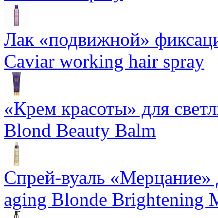
Лак «подвижной» фиксаци
Caviar working hair spray
«Крем красоты» для светлы
Blond Beauty Balm
Спрей-вуаль «Мерцание» д
aging Blonde Brightening 