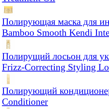
Полирующая маска для ин
Bamboo Smooth Kendi Inte
Полирущий лосьон для ук
Frizz-Correcting Styling Lo
Полирующий кондиционер
Conditioner