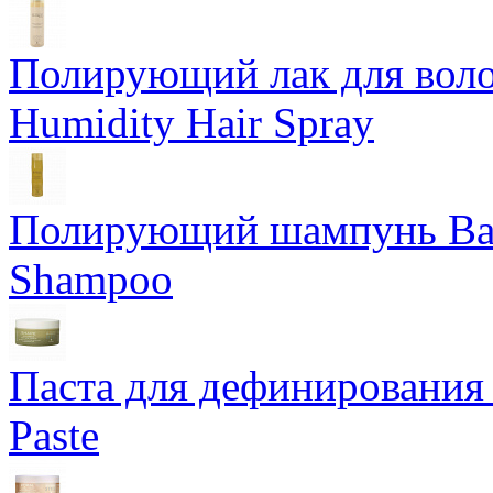
Полирующий лак для воло
Humidity Hair Spray
Полирующий шампунь Bam
Shampoo
Паста для дефинирования 
Paste