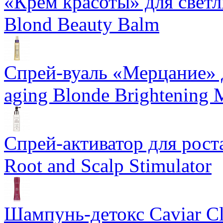
«Крем красоты» для светлы
Blond Beauty Balm
Спрей-вуаль «Мерцание» д
aging Blonde Brightening 
Спрей-активатор для роста
Root and Scalp Stimulator
Шампунь-детокс Caviar Cli