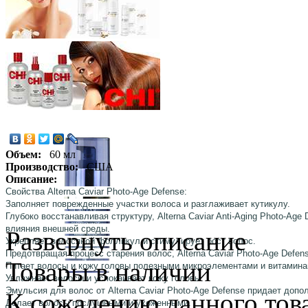
Объем:
60 мл
Производство:
США
Описание:
Свойства Alterna Caviar Photo-Age Defense:
Заполняет поврежденные участки волоса и разглаживает кутикулу.
Глубоко восстанавливая структуру, Alterna Caviar Anti-Aging Photo-Ag
влияния внешней среды.
Развернуть описание
Укрепляет волосяной фолликул и стимулирует рост волос.
Предотвращая процесс старения волос, Alterna Caviar Photo-Age Defen
Товары в наличии
Питает волосы и кожу головы полезными микроэлементами и витамин
Увлажняет волосы и успокаивает кожу головы.
Эмульсия для волос от Alterna Caviar Photo-Age Defense придает доп
К сожалению данного това
Делает волосы послушными и ухоженными.