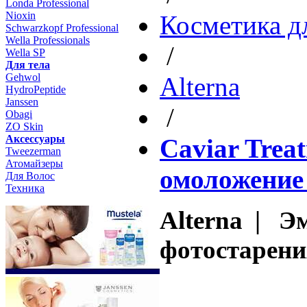
Londa Professional
Nioxin
Косметика д
Schwarzkopf Professional
Wella Professionals
/
Wella SP
Для тела
Gehwol
Altеrna
HydroPeptide
Janssen
/
Obagi
ZO Skin
Aксессуары
Caviar Trea
Tweezerman
Атомайзеры
омоложение
Для Волос
Техника
Alterna | Э
фотостарения