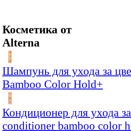
Розничная цена
от
858
р.
Оптовая цена
от
744
р.
Цены в корзине пересчитываются на оптовые при сумме заказа 
Косметика от
Alterna
Шампунь для ухода за цве
Bamboo Color Hold+
Кондиционер для ухода за 
conditioner bamboo color 