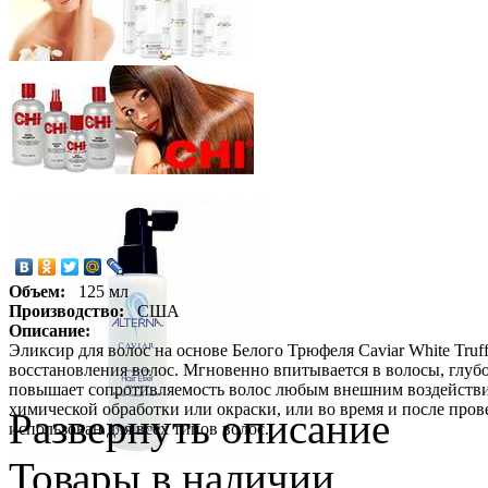
Объем:
125 мл
Производство:
США
Описание:
Эликсир для волос на основе Белого Трюфеля Caviar White Truf
восстановления волос. Мгновенно впитывается в волосы, глуб
повышает сопротивляемость волос любым внешним воздействия
химической обработки или окраски, или во время и после пров
Развернуть описание
использован для всех типов волос.
Товары в наличии