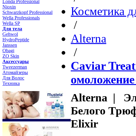
Londa Professional
Nioxin
Косметика д
Schwarzkopf Professional
Wella Professionals
/
Wella SP
Для тела
Gehwol
Altеrna
HydroPeptide
Janssen
/
Obagi
ZO Skin
Aксессуары
Caviar Trea
Tweezerman
Атомайзеры
омоложение
Для Волос
Техника
Alterna | Эл
Белого Трюфе
Elixir