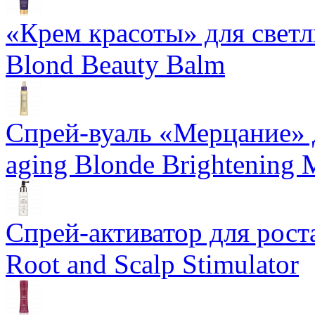
«Крем красоты» для светлы
Blond Beauty Balm
Спрей-вуаль «Мерцание» д
aging Blonde Brightening 
Спрей-активатор для роста
Root and Scalp Stimulator