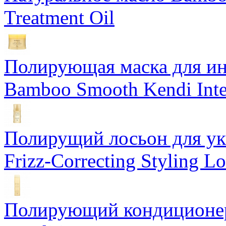
Treatment Oil
Полирующая маска для ин
Bamboo Smooth Kendi Inte
Полирущий лосьон для ук
Frizz-Correcting Styling Lo
Полирующий кондиционер