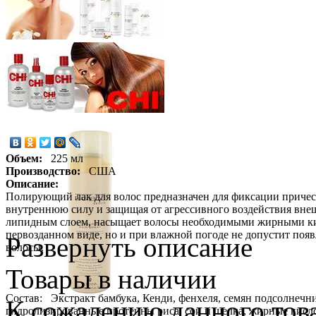
Объем:
225 мл
Производство:
США
Описание:
Полирующий лак для волос предназначен для фиксации прическ
внутреннюю силу и защищая от агрессивного воздействия внеш
липидным слоем, насыщает волосы необходимыми жирными кисл
первозданном виде, но и при влажной погоде не допустит поя
Развернуть описание
волосы.
Товары в наличии
Состав: Экстракт бамбука, Кенди, фенхеля, семян подсолнечн
К сожалению данного това
гидролизированные протеины риса, сои и шелка, жирные кисл