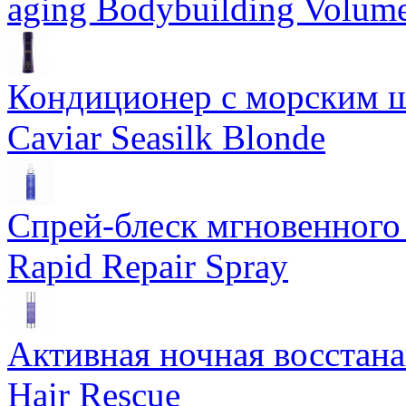
aging Bodybuilding Volume
Кондиционер с морским ш
Caviar Seasilk Blonde
Спрей-блеск мгновенного 
Rapid Repair Spray
Активная ночная восстан
Hair Rescue