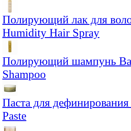
Полирующий лак для воло
Humidity Hair Spray
Полирующий шампунь Bam
Shampoo
Паста для дефинирования 
Paste