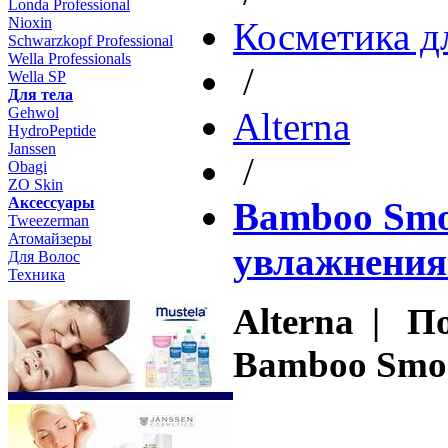
Londa Professional
Nioxin
Косметика д
Schwarzkopf Professional
Wella Professionals
/
Wella SP
Для тела
Gehwol
Altеrna
HydroPeptide
Janssen
/
Obagi
ZO Skin
Aксессуары
Bamboo Smoo
Tweezerman
Атомайзеры
увлажнения
Для Волос
Техника
Alterna | П
Bamboo Smoo