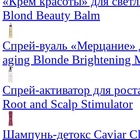
«Крем красоты» для светлы
Blond Beauty Balm
Спрей-вуаль «Мерцание» д
aging Blonde Brightening 
Спрей-активатор для роста
Root and Scalp Stimulator
Шампунь-детокс Caviar Cli