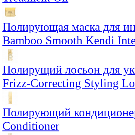
Полирующая маска для ин
Bamboo Smooth Kendi Inte
Полирущий лосьон для ук
Frizz-Correcting Styling Lo
Полирующий кондиционер
Conditioner