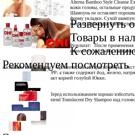
Alterna Bamboo Style Cleanse 
кожи головы, остальные продук
Шампунь не оставляет порошко
форму укладки. Сухой шампунь
Развернуть 
волосах. Обладает удивительн
Товары в на
Результат: После применения A
К сожалению
становятся чистыми, свежими 
Рекомендуем посмотреть
Активные компоненты: Органический экстракт бамбука. Экстра
витаминами С, В1, В2, РР; а также содержит йод, железо, нат
семян Лумбанга. Экстракт корней голубой Юкки.
Способ применения: Перед использованием хорошо взболтать.
Bamboo Style Cleanse Extend Translucent Dry Shampoo над голов
Schwarzkopf Professional
PROFESSIONNELLE Laque Лак для укл
Ожидается
Loreal Professionnel
INOA ODS2 Краска для волос с окислением