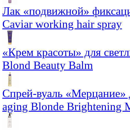
Лак «подвижной» фиксаци
Caviar working hair spray
«Крем красоты» для светлы
Blond Beauty Balm
Спрей-вуаль «Мерцание» д
aging Blonde Brightening 