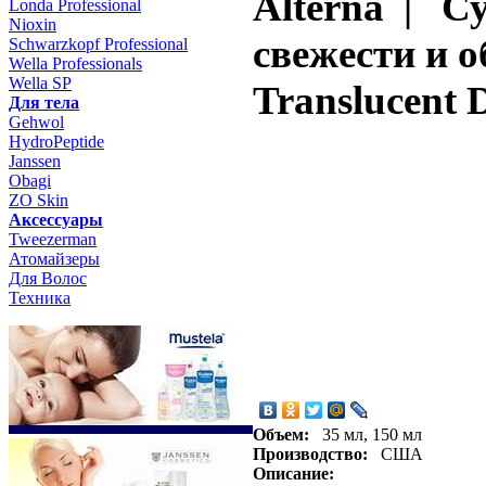
Alterna | С
Londa Professional
Nioxin
свежести и о
Schwarzkopf Professional
Wella Professionals
Wella SP
Translucent
Для тела
Gehwol
HydroPeptide
Janssen
Obagi
ZO Skin
Aксессуары
Tweezerman
Атомайзеры
Для Волос
Техника
Объем:
35 мл, 150 мл
Производство:
США
Описание: