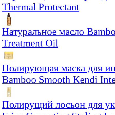
Thermal Protectant
Натуральное масло Bamboo
Treatment Oil
Полирующая маска для ин
Bamboo Smooth Kendi Inte
Полирущий лосьон для ук