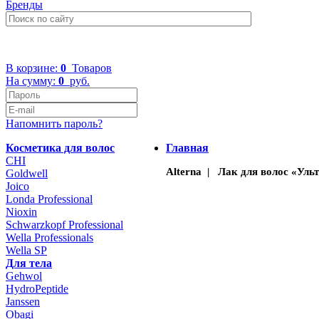
Бренды
+7 (499) 322-48-40
В корзине:
0
Товаров
На сумму:
0
руб.
Напомнить пароль?
Косметика для волос
Главная
CHI
Alterna | Лак для волос «Уль
Goldwell
Joico
Londa Professional
Nioxin
Schwarzkopf Professional
Wella Professionals
Wella SP
Для тела
Gehwol
HydroPeptide
Janssen
Obagi