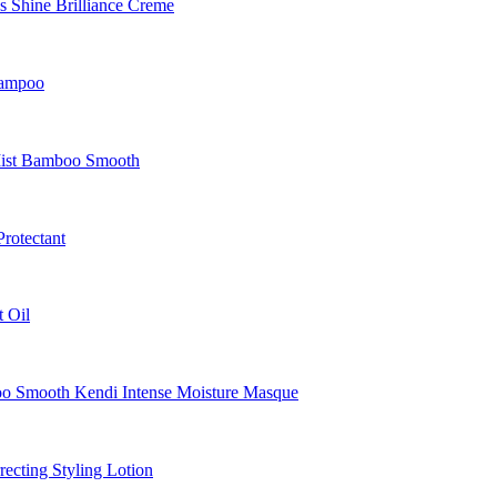
Shine Brilliance Creme
hampoo
Mist Bamboo Smooth
rotectant
 Oil
Smooth Kendi Intense Moisture Masque
cting Styling Lotion