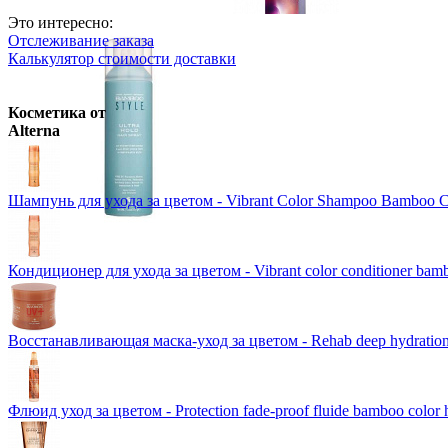
Ожидается
Wella Professionals
Оттеночная к
Это интересно:
Отслеживание заказа
Schwarzkopf Professional
IGORA 
Розничная цена
от
800
р.
Калькулятор стоимости доставки
Ожидается
Оптовая цена
от
693
р.
VipBerry
Атомайзер - флакон д
Цены в корзине пересчитываютс
Косметика от
Schwarzkopf Professional
PROFE
Розничная цена
от
300
р.
Alterna
Ожидается
Цены в корзине пересчитываютс
Wella Professionals
Крем-краска 
Розничная цена
от
946
р.
Шампунь для ухода за цветом - Vibrant Color Shampoo Bamboo C
Оптовая цена
от
820
р.
Цены в корзине пересчитываютс
Кондиционер для ухода за цветом - Vibrant color conditioner bamb
Восстанавливающая маска-уход за цветом - Rehab deep hydration
Флюид уход за цветом - Protection fade-proof fluide bamboo color 