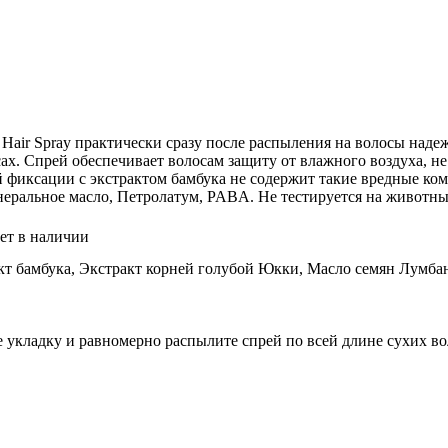
ld Hair Spray практически сразу после распыления на волосы над
х. Спрей обеспечивает волосам защиту от влажного воздуха, не
й фиксации с экстрактом бамбука не содержит такие вредные ко
еральное масло, Петролатум, PABA. Не тестируется на животны
ет в наличии
т бамбука, Экстракт корней голубой Юкки, Масло семян Лумба
укладку и равномерно распылите спрей по всей длине сухих вол
Краска для волос с окислением без аммиака