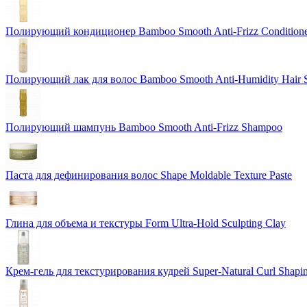
Полирующий кондиционер Bamboo Smooth Anti-Frizz Condition
Полирующий лак для волос Bamboo Smooth Anti-Humidity Hair 
Полирующий шампунь Bamboo Smooth Anti-Frizz Shampoo
Паста для дефинирования волос Shape Moldable Texture Paste
Глина для объема и текстуры Form Ultra-Hold Sculpting Clay
Крем-гель для текстурирования кудрей Super-Natural Curl Shapi