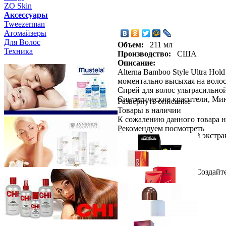
ZO Skin
Aксессуары
Tweezerman
Атомайзеры
Для Волос
Объем:
211 мл
Техника
Производство:
США
Описание:
Alterna Bamboo Style Ultra Ho
моментально высыхая на волоса
Спрей для волос ультрасильно
Синтетические красители, Мин
Развернуть описание
Товары в наличии
К сожалению данного товара н
Рекомендуем посмотреть
Cостав: Органический экстрак
Способ применения: Создайте 
Loreal Professionnel
INOA ODS2 