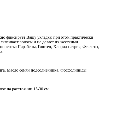
ежно фиксирует Вашу укладку, при этом практически
 склеивает волосы и не делает их жесткими.
мпоненты: Парабены, Глютен, Хлорид натрия, Фталаты,
х.
нга, Масло семян подсолнечника, Фосфолипиды.
ос на расстоянии 15-30 см.