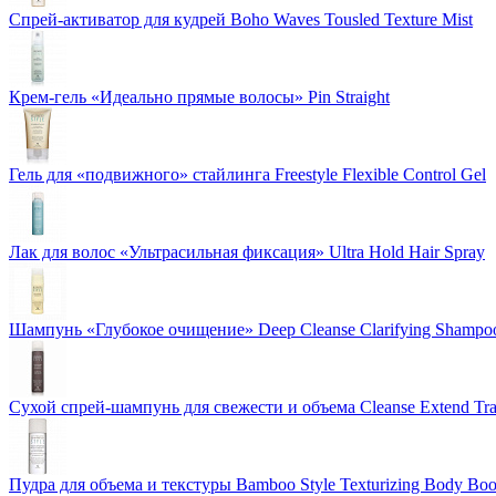
Спрей-активатор для кудрей Boho Waves Tousled Texture Mist
Крем-гель «Идеально прямые волосы» Pin Straight
Гель для «подвижного» стайлинга Freestyle Flexible Control Gel
Лак для волос «Ультрасильная фиксация» Ultra Hold Hair Spray
Шампунь «Глубокое очищение» Deep Cleanse Clarifying Shampo
Сухой спрей-шампунь для свежести и объема Cleanse Extend Tra
Пудра для объема и текстуры Bamboo Style Texturizing Body Boo