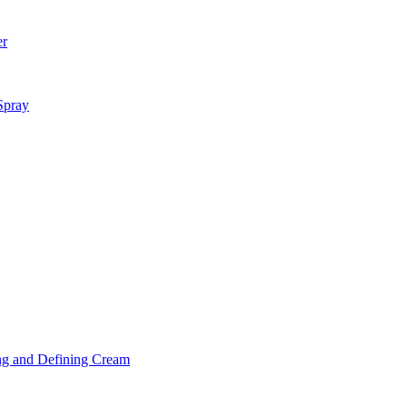
er
Spray
ng and Defining Cream