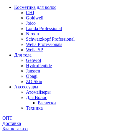
Косметика для волос
CHI
Goldwell
Joico
Londa Professional
Nioxin
Schwarzkopf Professional
Wella Professionals
Wella SP
Для тела
Gehwol
HydroPeptide
Janssen
Obagi
ZO Skin
Aксессуары
Атомайзеры
Для Волос
Расчески
Техника
ОПТ
Доставка
Бланк заказа