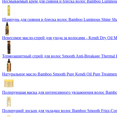
Несмываемый крем для сияния и блеска волос Bamboo Luminous 
Шампунь для сияния и блеска волос Bamboo Luminous Shine S
Невесомое масло-спрей для ухода за волосами - Kendi Dry Oil 
Термозащитный спрей для волос Smooth Anti-Breakage Thermal P
Натуральное масло Bamboo Smooth Pure Kendi Oil Pure Treatment
Полирующая маска для интенсивного увлажнения волос Bamboo 
Полирущий лосьон для укладки волос Bamboo Smooth Frizz-Corre