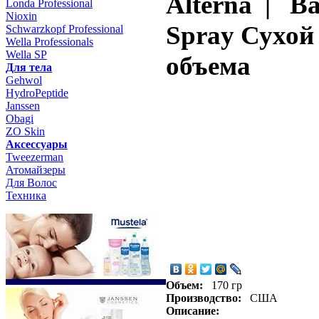
Alterna | Ba
Londa Professional
Nioxin
Spray Сухой
Schwarzkopf Professional
Wella Professionals
Wella SP
объема
Для тела
Gehwol
HydroPeptide
Janssen
Obagi
ZO Skin
Aксессуары
Tweezerman
Атомайзеры
Для Волос
Техника
Объем:
170 гр
Производство:
США
Описание: