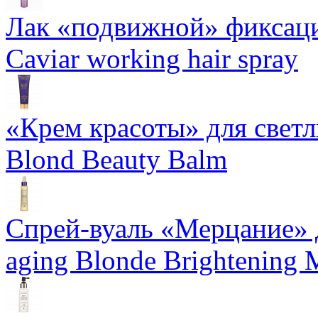
Лак «подвижной» фиксаци
Caviar working hair spray
«Крем красоты» для светлы
Blond Beauty Balm
Спрей-вуаль «Мерцание» д
aging Blonde Brightening 