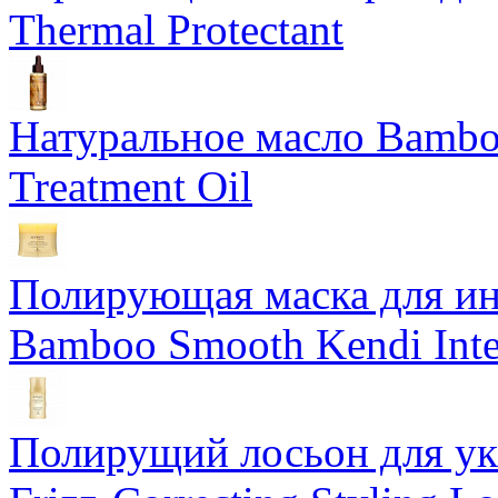
Thermal Protectant
Натуральное масло Bamboo
Treatment Oil
Полирующая маска для ин
Bamboo Smooth Kendi Inte
Полирущий лосьон для ук