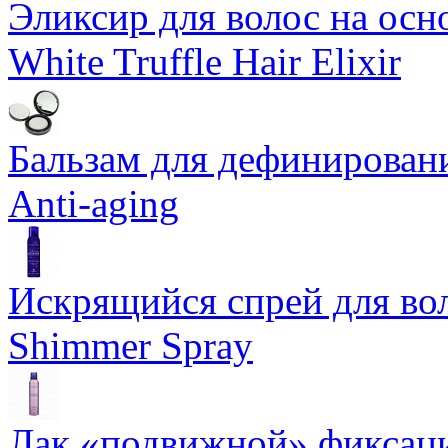
Эликсир для волос на осн
White Truffle Hair Elixir
Бальзам для дефинировани
Anti-aging
Искрящийся спрей для воло
Shimmer Spray
Лак «подвижной» фиксаци