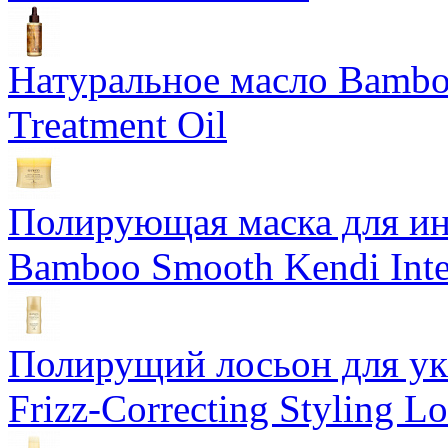
Натуральное масло Bamboo
Treatment Oil
Полирующая маска для ин
Bamboo Smooth Kendi Inte
Полирущий лосьон для ук
Frizz-Correcting Styling Lo