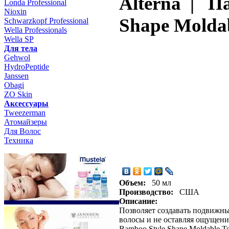
Alterna | П
Londa Professional
Nioxin
Shape Moldab
Schwarzkopf Professional
Wella Professionals
Wella SP
Для тела
Gehwol
HydroPeptide
Janssen
Obagi
ZO Skin
Aксессуары
Tweezerman
Атомайзеры
Для Волос
Техника
Объем:
50 мл
Производство:
США
Описание:
Позволяет создавать подвижны
волосы и не оставляя ощущение
Bamboo Style Shape Moldable T