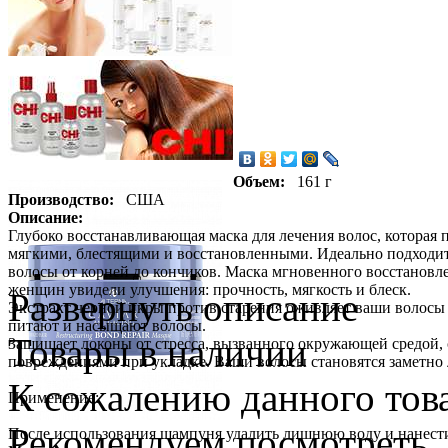
Объем:
161 г
Производство:
США
Описание:
Глубоко восстанавливающая маска для лечения волос, которая 
мягкими, блестящими и восстановленными. Идеально подходит 
волосы от корней до кончиков. Маска мгновенного восстановления
женщин увидели улучшения: прочность, мягкость и блеск.
Развернуть описание
Экстракт черной икры против старения оживляет ваши волосы
питают и насыщают волосы.
Товары в наличии
Защищает локоны от стресса, вызванного окружающей средой,
повреждениями при укладке. Ваши волосы становятся заметно
К сожалению данного това
Применение:
Рекомендуем посмотреть
После использования шампуня удалить лишнюю воду и нанести