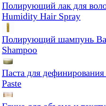
Полирующий лак для воло
Humidity Hair Spray
Полирующий шампунь Bam
Shampoo
Паста для дефинирования 
Paste