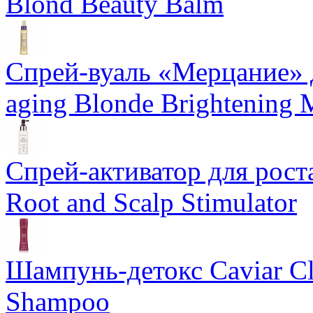
Blond Beauty Balm
Спрей-вуаль «Мерцание» д
aging Blonde Brightening 
Спрей-активатор для роста
Root and Scalp Stimulator
Шампунь-детокс Caviar Cli
Shampoo