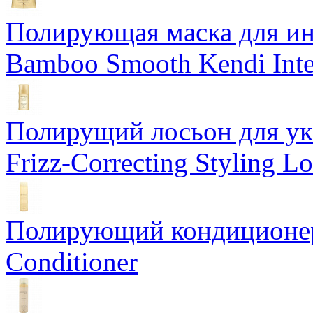
Полирующая маска для ин
Bamboo Smooth Kendi Inte
Полирущий лосьон для ук
Frizz-Correcting Styling Lo
Полирующий кондиционер
Conditioner