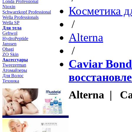
Londa Professional
Nioxin
Косметика д
Schwarzkopf Professional
Wella Professionals
/
Wella SP
Для тела
Gehwol
Altеrna
HydroPeptide
Janssen
/
Obagi
ZO Skin
Aксессуары
Caviar Bond
Tweezerman
Атомайзеры
восстановле
Для Волос
Техника
Alterna | Ca