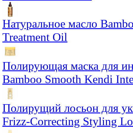
Натуральное масло Bamboo
Treatment Oil
Полирующая маска для ин
Bamboo Smooth Kendi Inte
Полирущий лосьон для ук
Frizz-Correcting Styling Lo