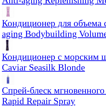
Anti-aging Replenishing Mo
Кондиционер для объема 
aging Bodybuilding Volume
Кондиционер с морским ш
Caviar Seasilk Blonde
Спрей-блеск мгновенного 
Rapid Repair Spray