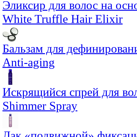
Эликсир для волос на осн
White Truffle Hair Elixir
Бальзам для дефинировани
Anti-aging
Искрящийся спрей для воло
Shimmer Spray
Лак «подвижной» фиксаци