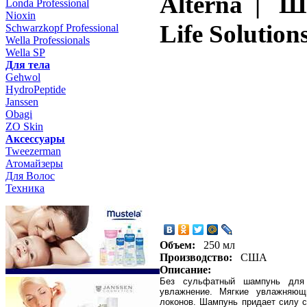
Alterna | Ш
Londa Professional
Nioxin
Life Solutio
Schwarzkopf Professional
Wella Professionals
Wella SP
Для тела
Gehwol
HydroPeptide
Janssen
Obagi
ZO Skin
Aксессуары
Tweezerman
Атомайзеры
Для Волос
Техника
Объем:
250 мл
Производство:
США
Описание:
Без сульфатный шампунь для 
увлажнение. Мягкие увлажняю
локонов. Шампунь придает силу с