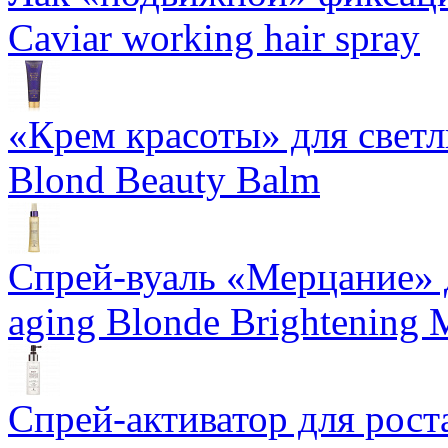
Caviar working hair spray
«Крем красоты» для светлы
Blond Beauty Balm
Спрей-вуаль «Мерцание» д
aging Blonde Brightening 
Спрей-активатор для роста