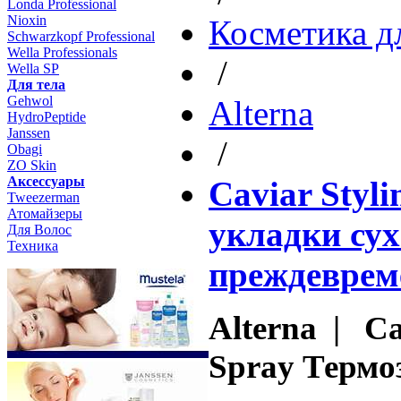
Londa Professional
Nioxin
Косметика д
Schwarzkopf Professional
Wella Professionals
/
Wella SP
Для тела
Gehwol
Altеrna
HydroPeptide
Janssen
/
Obagi
ZO Skin
Aксессуары
Caviar Styli
Tweezerman
Атомайзеры
укладки су
Для Волос
Техника
преждеврем
Alterna | Ca
Spray Термо