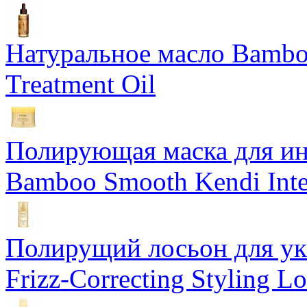
Натуральное масло Bamboo
Treatment Oil
Полирующая маска для ин
Bamboo Smooth Kendi Inte
Полирущий лосьон для ук
Frizz-Correcting Styling Lo