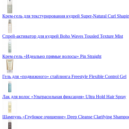
Крем-гель для текстурирования кудрей Super-Natural Curl Shapi
Спрей-активатор для кудрей Boho Waves Tousled Texture Mist
Крем-гель «Идеально прямые волосы» Pin Straight
Гель для «подвижного» стайлинга Freestyle Flexible Control Gel
Лак для волос «Ультрасильная фиксация» Ultra Hold Hair Spray
Шампунь «Глубокое очищение» Deep Cleanse Clarifying Shampo