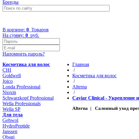
Бренды
+7 (499) 322-48-40
В корзине:
0
Товаров
На сумму:
0
руб.
Напомнить пароль?
Косметика для волос
Главная
CHI
/
Goldwell
Косметика для волос
Joico
/
Londa Professional
Altеrna
Nioxin
/
Schwarzkopf Professional
Caviar Clinical - Укреплени
Wella Professionals
Alterna | Салонный уход проти
Wella SP
Для тела
Gehwol
HydroPeptide
Janssen
Obagi