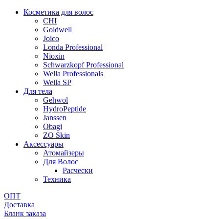
Косметика для волос
CHI
Goldwell
Joico
Londa Professional
Nioxin
Schwarzkopf Professional
Wella Professionals
Wella SP
Для тела
Gehwol
HydroPeptide
Janssen
Obagi
ZO Skin
Aксессуары
Атомайзеры
Для Волос
Расчески
Техника
ОПТ
Доставка
Бланк заказа