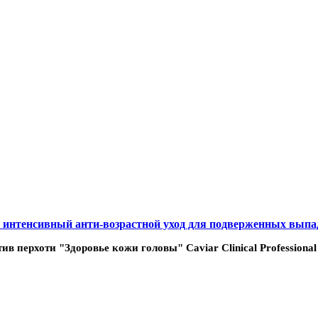
е и интенсивный анти-возрастной уход для подверженных вып
в перхоти "Здоровье кожи головы" Caviar Clinical Professional E