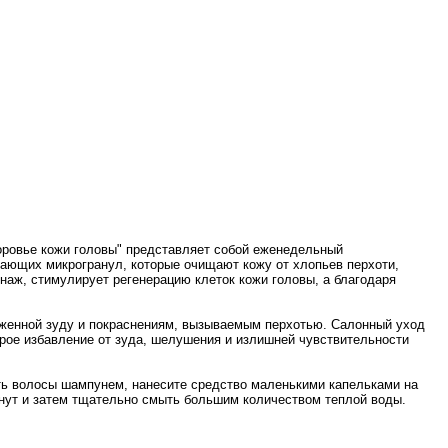
 "Здоровье кожи головы" представляет собой еженедельный
ающих микрогранул, которые очищают кожу от хлопьев перхоти,
наж, стимулирует регенерацию клеток кожи головы, а благодаря
верженной зуду и покраснениям, вызываемым перхотью. Салонный уход
рое избавление от зуда, шелушения и излишней чувствительности
ть волосы шампунем, нанесите средство маленькими капельками на
нут и затем тщательно смыть большим количеством теплой воды.