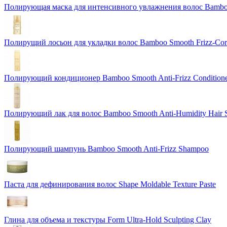
Полирующая маска для интенсивного увлажнения волос Bamboo 
Полирущий лосьон для укладки волос Bamboo Smooth Frizz-Corre
Полирующий кондиционер Bamboo Smooth Anti-Frizz Condition
Полирующий лак для волос Bamboo Smooth Anti-Humidity Hair 
Полирующий шампунь Bamboo Smooth Anti-Frizz Shampoo
Паста для дефинирования волос Shape Moldable Texture Paste
Глина для объема и текстуры Form Ultra-Hold Sculpting Clay