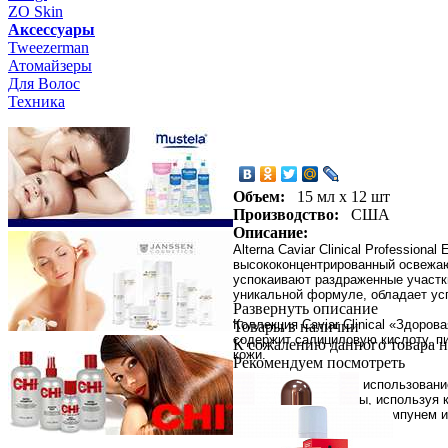
ZO Skin
Aксессуары
Tweezerman
Атомайзеры
Для Волос
Техника
Объем:
15 мл х 12 шт
Производство:
США
Описание:
Alterna Caviar Clinical Professio
высококонцентрированный освежаю
успокаивают раздраженные участки
уникальной формуле, обладает ус
Развернуть описание
Коллекция Caviar Clinical «Здоро
Товары в наличии
содержит салициловую кислоту, п
К сожалению данного товара н
кожи.
Рекомендуем посмотреть
Применение:
Перед использование
влажную кожу головы, используя 
Затем вымыть волосы шампунем и 