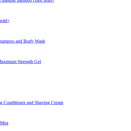
 masque bamboo color hold+
hold+
Shampoo and Body Wash
aximum Strength Gel
 Conditioner and Shaving Cream
Mist