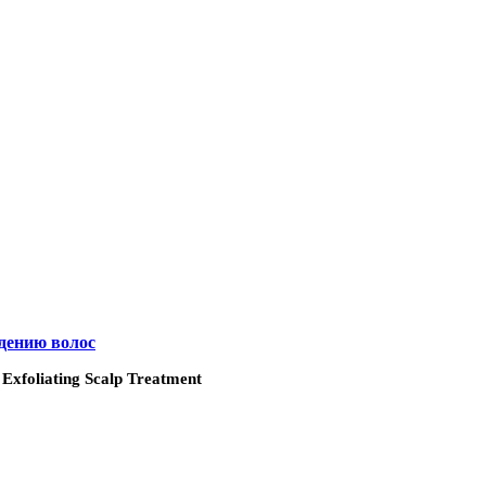
адению волос
xfoliating Scalp Treatment