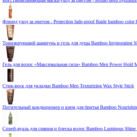
Восстанавливающая маска-уход за цветом - Rehab deep hydration
Флюид уход за цветом - Protection fade-proof fluide bamboo color 
Тонизирующий шампунь и гель для душа Bamboo Invigorating 
Гель для волос «Максимальная сила» Bamboo Men Power Hold M
Стик-воск для укладки Bamboo Men Texturizing Wax Style Stick
Питательный кондиционер и крем для бритья Bamboo Nourishing
Спрей-вуаль для сияния и блеска волос Bamboo Luminous Shine 