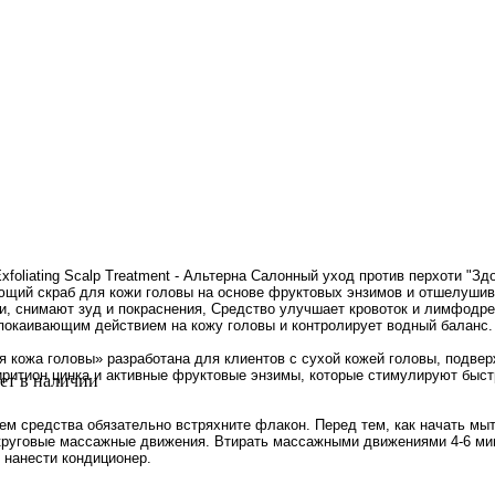
nal Exfoliating Scalp Treatment - Альтерна Салонный уход против перхоти
щий скраб для кожи головы на основе фруктовых энзимов и отшелушив
, снимают зуд и покраснения, Средство улучшает кровоток и лимфодре
покаивающим действием на кожу головы и контролирует водный баланс.
вая кожа головы» разработана для клиентов с сухой кожей головы, под
иритион цинка и активные фруктовые энзимы, которые стимулируют быст
ет в наличии
м средства обязательно встряхните флакон. Перед тем, как начать мы
круговые массажные движения. Втирать массажными движениями 4-6 ми
нанести кондиционер.