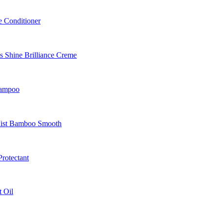
 Conditioner
Shine Brilliance Creme
hampoo
Mist Bamboo Smooth
rotectant
 Oil