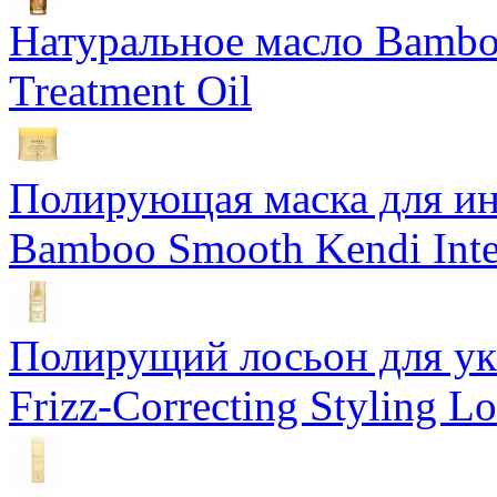
Натуральное масло Bamboo
Treatment Oil
Полирующая маска для ин
Bamboo Smooth Kendi Inte
Полирущий лосьон для ук
Frizz-Correcting Styling Lo