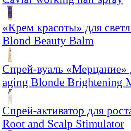
«Крем красоты» для светлы
Blond Beauty Balm
Спрей-вуаль «Мерцание» д
aging Blonde Brightening 
Спрей-активатор для роста
Root and Scalp Stimulator