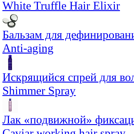
White Truffle Hair Elixir
Бальзам для дефинировани
Anti-aging
Искрящийся спрей для воло
Shimmer Spray
Лак «подвижной» фиксаци
Caviar working hair spray