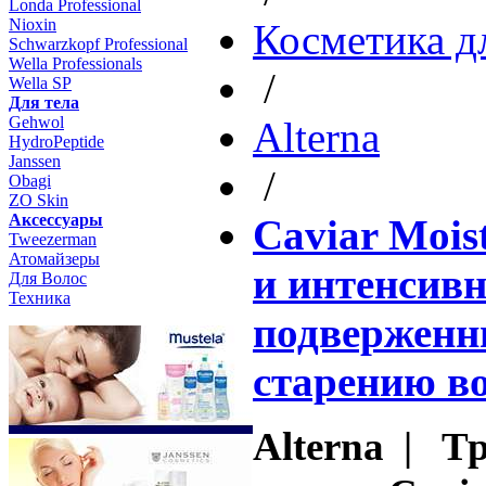
Londa Professional
Nioxin
Косметика д
Schwarzkopf Professional
Wella Professionals
/
Wella SP
Для тела
Gehwol
Altеrna
HydroPeptide
Janssen
/
Obagi
ZO Skin
Aксессуары
Caviar Mois
Tweezerman
Атомайзеры
и интенсивн
Для Волос
Техника
подверженн
старению во
Alterna | Т