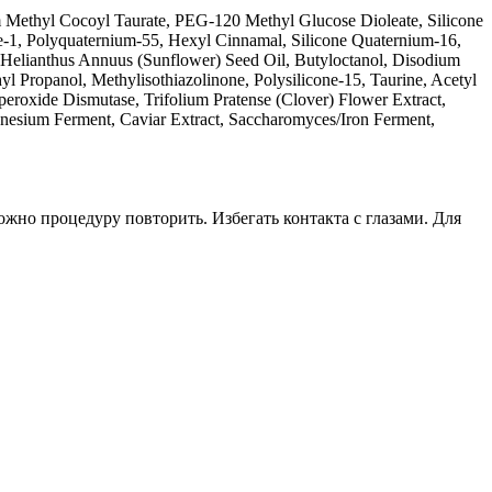
 Methyl Cocoyl Taurate, PEG-120 Methyl Glucose Dioleate, Silicone
e-1, Polyquaternium-55, Hexyl Cinnamal, Silicone Quaternium-16,
Helianthus Annuus (Sunflower) Seed Oil, Butyloctanol, Disodium
 Propanol, Methylisothiazolinone, Polysilicone-15, Taurine, Acetyl
peroxide Dismutase, Trifolium Pratense (Clover) Flower Extract,
agnesium Ferment, Caviar Extract, Saccharomyces/Iron Ferment,
жно процедуру повторить. Избегать контакта с глазами. Для