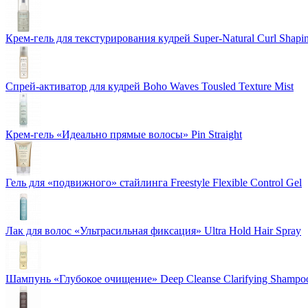
Крем-гель для текстурирования кудрей Super-Natural Curl Shapi
Спрей-активатор для кудрей Boho Waves Tousled Texture Mist
Крем-гель «Идеально прямые волосы» Pin Straight
Гель для «подвижного» стайлинга Freestyle Flexible Control Gel
Лак для волос «Ультрасильная фиксация» Ultra Hold Hair Spray
Шампунь «Глубокое очищение» Deep Cleanse Clarifying Shampo