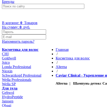
Бренды
+7 (499) 322-48-40
В корзине:
0
Товаров
На сумму:
0
руб.
Напомнить пароль?
Косметика для волос
Главная
CHI
/
Goldwell
Косметика для волос
Joico
/
Londa Professional
Altеrna
Nioxin
/
Schwarzkopf Professional
Caviar Clinical - Укреплени
Wella Professionals
Alterna | Шампунь-детокс Cavi
Wella SP
Для тела
Gehwol
HydroPeptide
Janssen
Obagi