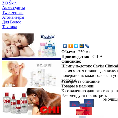
ZO Skin
Aксессуары
Tweezerman
Атомайзеры
Для Волос
Техника
Объем:
250 мл
Производство:
США
Описание:
Шампунь-детокс Caviar Clinica
время мытья и защищает кожу 
поверхность кожи головы и уст
волосам.
Развернуть описание
Товары в наличии
К сожалению данного товара н
Рекомендуем посмотреть
Результат: Интенсивное очище
фолликулы.