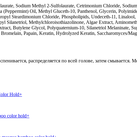
urate, Sodium Methyl 2-Sulfolaurate, Cetrimonium Chloride, Sodium
(Peppermint) Oil, Methyl Gluceth-10, Panthenol, Glycerin, Polyimid
yl Steardimonium Chloride, Phospholipids, Undeceth-11, Linalool, 
 Silanetriol, Methylchloroisothiazolinone, Algae Extract, Aminomethyl
ract, Butylene Glycol, Polyquaternium-10, Silanetriol Melaninate, Su
олос Koleston Perfect
otin, Bromelain, Papain, Keratin, Hydrolyzed Keratin, Saccharomyces/M
Royal крем-краска для волос
SSIONNELLE Laque Лак для укладки сверхсильной фиксации
я на оптовые при сумме заказа от 12000 руб.
нивается, распределяется по всей голове, затем смывается. Мо
 без аммиака
от 12000 руб.
olor Hold+
от 12000 руб.
oo color hold+