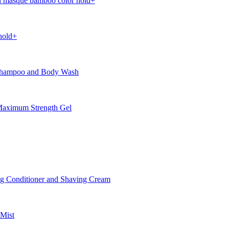
 masque bamboo color hold+
hold+
Shampoo and Body Wash
aximum Strength Gel
 Conditioner and Shaving Cream
Mist