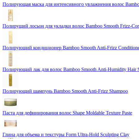
Полирующая маска для интенсивного увлажнения волос Bamboo 
Полирущий лосьон для укладки волос Bamboo Smooth Frizz-Corre
Полирующий кондиционер Bamboo Smooth Anti-Frizz Condition
Полирующий лак для волос Bamboo Smooth Anti-Humidity Hair 
Полирующий шампунь Bamboo Smooth Anti-Frizz Shampoo
Паста для дефинирования волос Shape Moldable Texture Paste
Глина для объема и текстуры Form Ultra-Hold Sculpting Clay