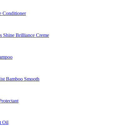
 Conditioner
Shine Brilliance Creme
hampoo
Mist Bamboo Smooth
rotectant
 Oil