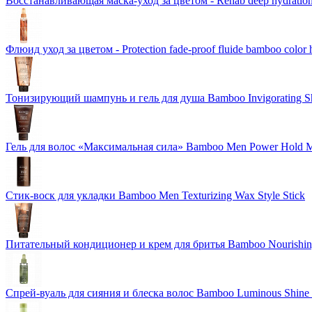
Восстанавливающая маска-уход за цветом - Rehab deep hydration
Флюид уход за цветом - Protection fade-proof fluide bamboo color 
Тонизирующий шампунь и гель для душа Bamboo Invigorating 
Гель для волос «Максимальная сила» Bamboo Men Power Hold M
Стик-воск для укладки Bamboo Men Texturizing Wax Style Stick
Питательный кондиционер и крем для бритья Bamboo Nourishing
Спрей-вуаль для сияния и блеска волос Bamboo Luminous Shine 