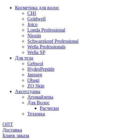
Косметика для волос
CHI
Goldwell
Joico
Londa Professional
Nioxin
Schwarzkopf Professional
Wella Professionals
Wella SP
Для тела
Gehwol
HydroPeptide
Janssen
Obagi
ZO Skin
Aксессуары
Атомайзеры
Для Волос
Расчески
Техника
ОПТ
Доставка
Бланк заказа