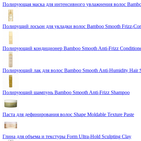
Полирующая маска для интенсивного увлажнения волос Bamboo 
Полирущий лосьон для укладки волос Bamboo Smooth Frizz-Corre
Полирующий кондиционер Bamboo Smooth Anti-Frizz Condition
Полирующий лак для волос Bamboo Smooth Anti-Humidity Hair 
Полирующий шампунь Bamboo Smooth Anti-Frizz Shampoo
Паста для дефинирования волос Shape Moldable Texture Paste
Глина для объема и текстуры Form Ultra-Hold Sculpting Clay