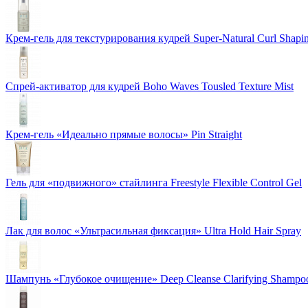
Крем-гель для текстурирования кудрей Super-Natural Curl Shapi
Спрей-активатор для кудрей Boho Waves Tousled Texture Mist
Крем-гель «Идеально прямые волосы» Pin Straight
Гель для «подвижного» стайлинга Freestyle Flexible Control Gel
Лак для волос «Ультрасильная фиксация» Ultra Hold Hair Spray
Шампунь «Глубокое очищение» Deep Cleanse Clarifying Shampo