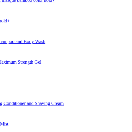
 masque bamboo color hold+
hold+
Shampoo and Body Wash
aximum Strength Gel
 Conditioner and Shaving Cream
Mist