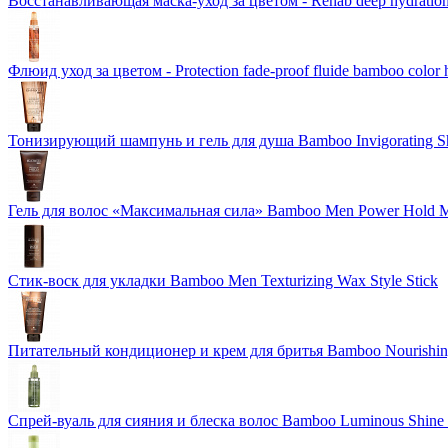
Восстанавливающая маска-уход за цветом - Rehab deep hydration
Флюид уход за цветом - Protection fade-proof fluide bamboo color 
Тонизирующий шампунь и гель для душа Bamboo Invigorating 
Гель для волос «Максимальная сила» Bamboo Men Power Hold M
Стик-воск для укладки Bamboo Men Texturizing Wax Style Stick
Питательный кондиционер и крем для бритья Bamboo Nourishing
Спрей-вуаль для сияния и блеска волос Bamboo Luminous Shine 