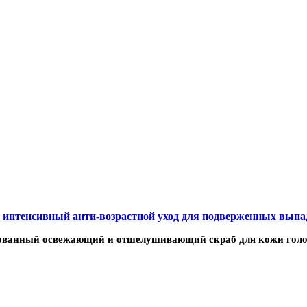
е и интенсивный анти-возрастной уход для подверженных вып
анный освежающий и отшелушивающий скраб для кожи головы Ca