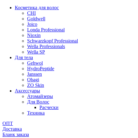
Косметика для волос
CHI
Goldwell
Joico
Londa Professional
Nioxin
Schwarzkopf Professional
Wella Professionals
Wella SP
Для тела
Gehwol
HydroPeptide
Janssen
Obagi
ZO Skin
Aксессуары
Атомайзеры
Для Волос
Расчески
Техника
ОПТ
Доставка
Бланк заказа