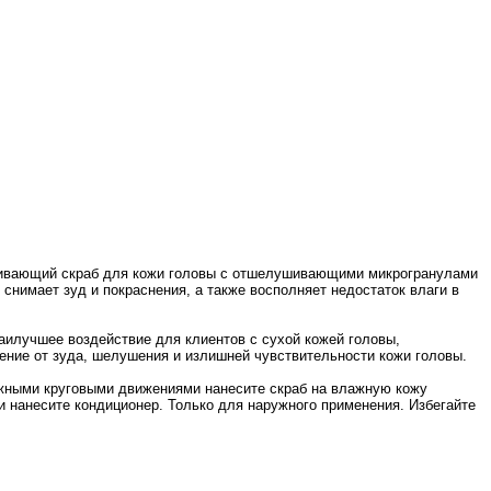
елушивающий скраб для кожи головы с отшелушивающими микрогранулами
снимает зуд и покраснения, а также восполняет недостаток влаги в
наилучшее воздействие для клиентов с сухой кожей головы,
ние от зуда, шелушения и излишней чувствительности кожи головы.
жными круговыми движениями нанесите скраб на влажную кожу
 нанесите кондиционер. Только для наружного применения. Избегайте