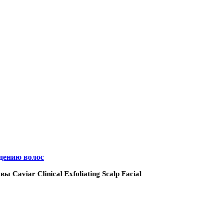
адению волос
viar Clinical Exfoliating Scalp Facial