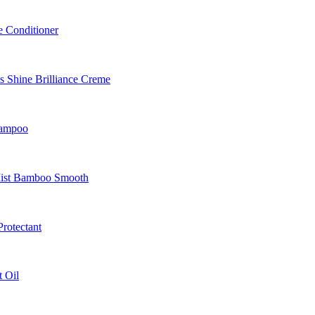
 Conditioner
Shine Brilliance Creme
hampoo
Mist Bamboo Smooth
rotectant
 Oil