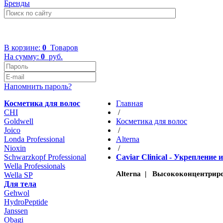
Бренды
+7 (499) 322-48-40
В корзине:
0
Товаров
На сумму:
0
руб.
Напомнить пароль?
Косметика для волос
Главная
CHI
/
Goldwell
Косметика для волос
Joico
/
Londa Professional
Altеrna
Nioxin
/
Schwarzkopf Professional
Caviar Clinical - Укреплени
Wella Professionals
Alterna | Высококонцентриров
Wella SP
Для тела
Gehwol
HydroPeptide
Janssen
Obagi