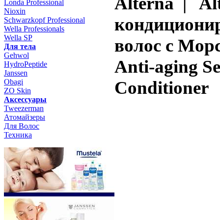
Alterna | A
Londa Professional
Nioxin
кондиционир
Schwarzkopf Professional
Wella Professionals
Wella SP
волос с Морс
Для тела
Gehwol
Anti-aging Se
HydroPeptide
Janssen
Obagi
Conditioner
ZO Skin
Aксессуары
Tweezerman
Атомайзеры
Для Волос
Техника