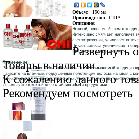
Объем:
150 мл
Производство:
США
Описание:
Нежный, невесомый
крем с конди
Интенсивно смягчает, наполняет 
светоотражения, усиливает оптиче
Питает волосы, увеличивает поли
Развернуть 
Придает им здоровый блеск.
Товары в наличии
Применение:
Разотрите в ладонях небольшое количество Несмываемый кондициони
Нанесите на влажные, подсушенные полотенцем волосы, начиная с конч
К сожалению данного това
Втирайте крем в структуру волос в течение 2–3 минут до полного впит
Используйте в коктейле со стайлинговыми продуктами.
Рекомендуем посмотреть