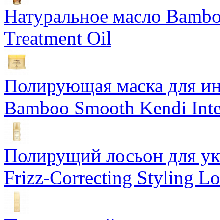
Натуральное масло Bamboo
Treatment Oil
Полирующая маска для ин
Bamboo Smooth Kendi Inte
Полирущий лосьон для ук
Frizz-Correcting Styling Lo