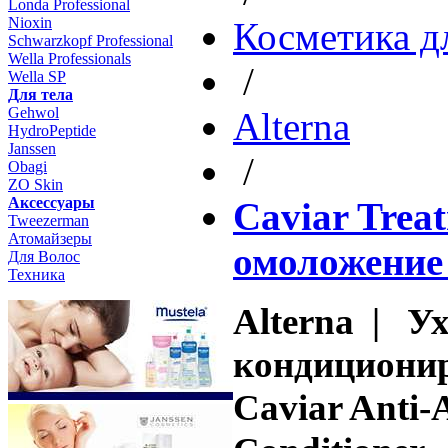
Londa Professional
Nioxin
Косметика д
Schwarzkopf Professional
Wella Professionals
/
Wella SP
Для тела
Gehwol
Altеrna
HydroPeptide
Janssen
/
Obagi
ZO Skin
Aксессуары
Caviar Trea
Tweezerman
Атомайзеры
омоложение
Для Волос
Техника
Alterna | У
кондициони
Caviar Anti-