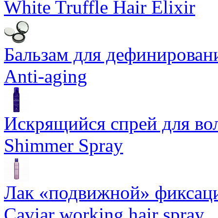
White Truffle Hair Elixir
Бальзам для дефинировани
Anti-aging
Искрящийся спрей для воло
Shimmer Spray
Лак «подвижной» фиксаци
Caviar working hair spray