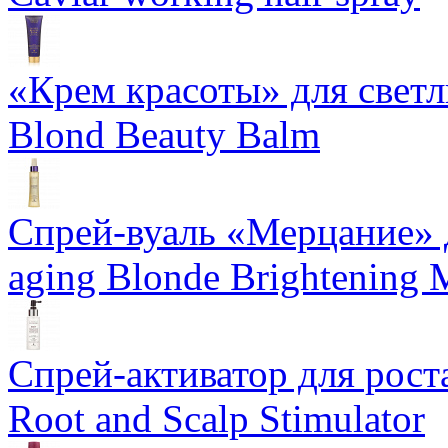
«Крем красоты» для светлы
Blond Beauty Balm
Спрей-вуаль «Мерцание» д
aging Blonde Brightening 
Спрей-активатор для роста
Root and Scalp Stimulator