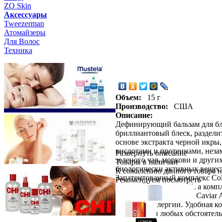
ZO Skin
Aксессуары
Tweezerman
Атомайзеры
Для Волос
Техника
Объем:
15 г
Производство:
США
Описание:
Дефинирующий бальзам для блес
бриллиантовый блеск, раздел
основе экстракта черной икры
кислотами и протеинами, неза
Развернуть описание
зеленого чая, моркови и други
Товары в наличии
биологически активных вещес
К сожалению данного товара н
Запатентованный комплекс Col
Рекомендуем посмотреть
возрастных изменений, а комп
волоса. Бальзам Alterna Caviar
вызывает аллергии. Удобная к
укладки при любых обстоятель