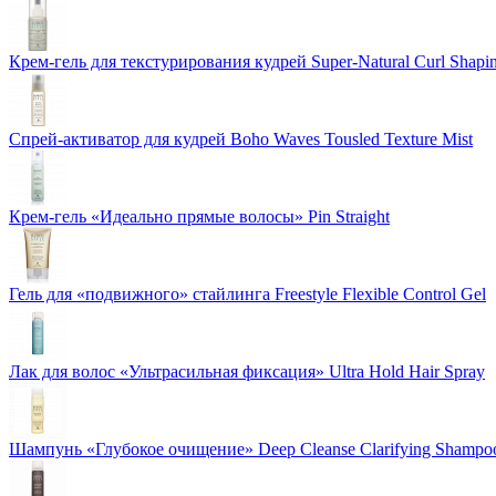
Крем-гель для текстурирования кудрей Super-Natural Curl Shapi
Спрей-активатор для кудрей Boho Waves Tousled Texture Mist
Крем-гель «Идеально прямые волосы» Pin Straight
Гель для «подвижного» стайлинга Freestyle Flexible Control Gel
Лак для волос «Ультрасильная фиксация» Ultra Hold Hair Spray
Шампунь «Глубокое очищение» Deep Cleanse Clarifying Shampo