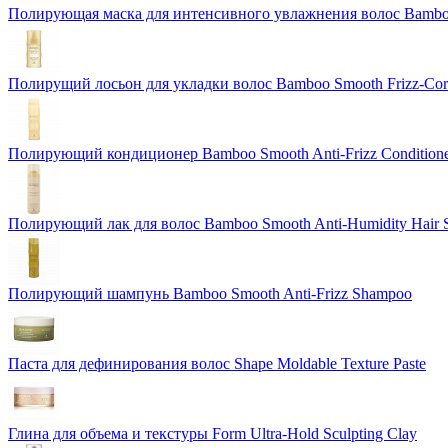
Полирующая маска для интенсивного увлажнения волос Bamboo 
Полирущий лосьон для укладки волос Bamboo Smooth Frizz-Corre
Полирующий кондиционер Bamboo Smooth Anti-Frizz Condition
Полирующий лак для волос Bamboo Smooth Anti-Humidity Hair 
Полирующий шампунь Bamboo Smooth Anti-Frizz Shampoo
Паста для дефинирования волос Shape Moldable Texture Paste
Глина для объема и текстуры Form Ultra-Hold Sculpting Clay