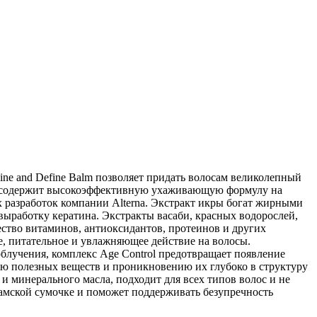
hine and Define Balm позволяет придать волосам великолепный
ам содержит высокоэффективную ухаживающую формулу на
 разработок компании Alterna. Экстракт икры богат жирными
ыработку кератина. Экстракты васаби, красных водорослей,
чество витаминов, антиоксидантов, протеинов и других
 питательное и увлажняющее действие на волосы.
облучения, комплекс Age Control предотвращает появление
ию полезных веществ и проникновению их глубоко в структуру
ов и минерального масла, подходит для всех типов волос и не
дамской сумочке и поможет поддерживать безупречность