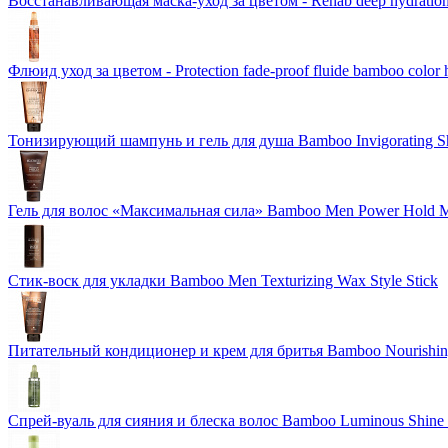
Восстанавливающая маска-уход за цветом - Rehab deep hydration
Флюид уход за цветом - Protection fade-proof fluide bamboo color 
Тонизирующий шампунь и гель для душа Bamboo Invigorating 
Гель для волос «Максимальная сила» Bamboo Men Power Hold M
Стик-воск для укладки Bamboo Men Texturizing Wax Style Stick
Питательный кондиционер и крем для бритья Bamboo Nourishing
Спрей-вуаль для сияния и блеска волос Bamboo Luminous Shine 