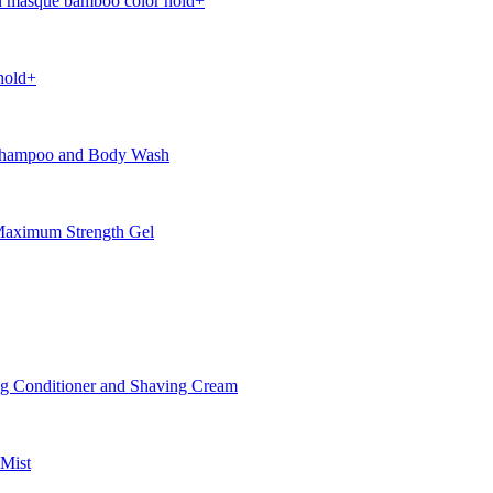
 masque bamboo color hold+
hold+
Shampoo and Body Wash
aximum Strength Gel
 Conditioner and Shaving Cream
Mist