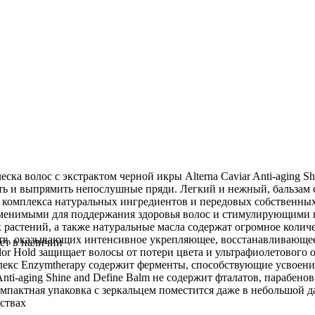
ка волос с экстрактом черной икры Alterna Caviar Anti-aging S
ить и выпрямить непослушные пряди. Легкий и нежный, бальз
, комплекса натуральных ингредиентов и передовых собственных
менимыми для поддержания здоровья волос и стимулирующими в
х растений, а также натуральные масла содержат огромное коли
тв, оказывающих интенсивное укрепляющее, восстанавливающее,
ет в наличии
or Hold защищает волосы от потери цвета и ультрафиолетового 
лекс Enzymtherapy содержит ферменты, способствующие усвоен
 Anti-aging Shine and Define Balm не содержит фталатов, парабен
омпактная упаковка с зеркальцем поместится даже в небольшой 
ствах