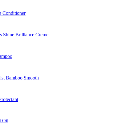
 Conditioner
Shine Brilliance Creme
hampoo
Mist Bamboo Smooth
rotectant
 Oil