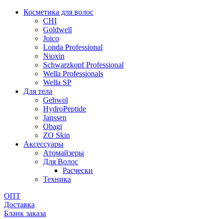
Косметика для волос
CHI
Goldwell
Joico
Londa Professional
Nioxin
Schwarzkopf Professional
Wella Professionals
Wella SP
Для тела
Gehwol
HydroPeptide
Janssen
Obagi
ZO Skin
Aксессуары
Атомайзеры
Для Волос
Расчески
Техника
ОПТ
Доставка
Бланк заказа