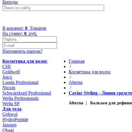
Бренды
+7 (499) 322-48-40
В корзине:
0
Товаров
На сумму:
0
руб.
Напомнить пароль?
Косметика для волос
Главная
CHI
/
Goldwell
Косметика для волос
Joico
/
Londa Professional
Altеrna
Nioxin
/
Schwarzkopf Professional
Caviar Styling - Линия сред
Wella Professionals
Alterna | Бальзам для дефини
Wella SP
Для тела
Gehwol
HydroPeptide
Janssen
Obagi