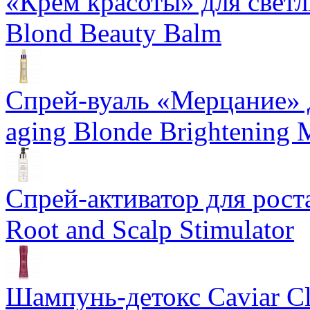
«Крем красоты» для светлы
Blond Beauty Balm
Спрей-вуаль «Мерцание» д
aging Blonde Brightening 
Спрей-активатор для роста
Root and Scalp Stimulator
Шампунь-детокс Caviar Cli