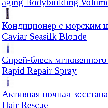
aging Bodybuilding Volume
Кондиционер с морским ш
Caviar Seasilk Blonde
Спрей-блеск мгновенного 
Rapid Repair Spray
Активная ночная восстан
Hair Rescue