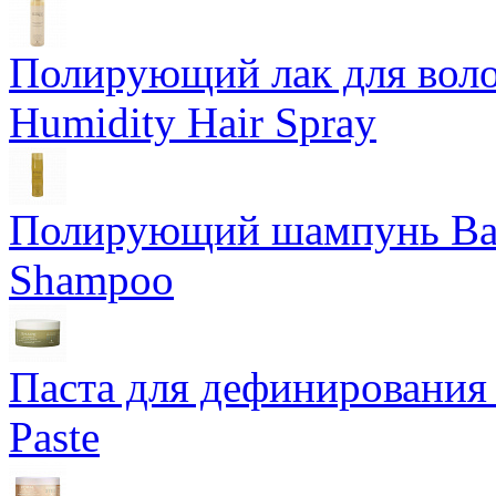
Полирующий лак для воло
Humidity Hair Spray
Полирующий шампунь Bam
Shampoo
Паста для дефинирования 
Paste