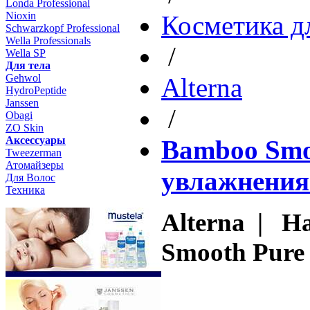
Londa Professional
Nioxin
Косметика д
Schwarzkopf Professional
Wella Professionals
/
Wella SP
Для тела
Gehwol
Altеrna
HydroPeptide
Janssen
/
Obagi
ZO Skin
Aксессуары
Bamboo Smoo
Tweezerman
Атомайзеры
увлажнения
Для Волос
Техника
Alterna | Н
Smooth Pure 