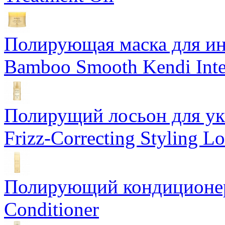
Полирующая маска для ин
Bamboo Smooth Kendi Inte
Полирущий лосьон для ук
Frizz-Correcting Styling Lo
Полирующий кондиционер
Conditioner