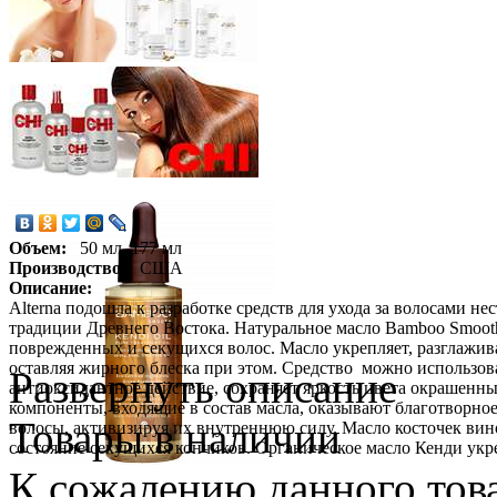
Объем:
50 мл, 177 мл
Производство:
США
Описание:
Alterna подошла к разработке средств для ухода за волосами не
традиции Древнего Востока. Натуральное масло Bamboo Smooth P
поврежденных и секущихся волос. Масло укрепляет, разглажив
оставляя жирного блеска при этом. Средство можно использов
Развернуть описание
антиоксидантное действие, сохраняет яркость цвета окрашенн
компоненты, входящие в состав масла, оказывают благотворное
Товары в наличии
волосы, активизируя их внутреннюю силу. Масло косточек вин
состояние секущихся кончиков. Органическое масло Кенди укр
К сожалению данного това