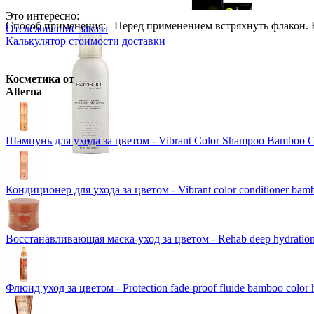
Wella Professionals
Крем-краска 
Розничная цена
от
800
р.
Это интересно:
Способ применения: Перед применением встряхнуть флакон. На
Отслеживание заказа
Оптовая цена
от
693
р.
VipBerry
Атомайзер - флакон д
Розничная цена
от
946
р.
Калькулятор стоимости доставки
Цены в корзине пересчитываютс
Оптовая цена
от
820
р.
Schwarzkopf Professional
IGORA 
Розничная цена
от
300
р.
Цены в корзине пересчитываютс
Ожидается
Цены в корзине пересчитываютс
Косметика от
Schwarzkopf Professional
PROFE
Alterna
Ожидается
Loreal Professionnel
INOA ODS2 
Ожидается
Шампунь для ухода за цветом - Vibrant Color Shampoo Bamboo C
Кондиционер для ухода за цветом - Vibrant color conditioner bamb
Восстанавливающая маска-уход за цветом - Rehab deep hydration
Флюид уход за цветом - Protection fade-proof fluide bamboo color 