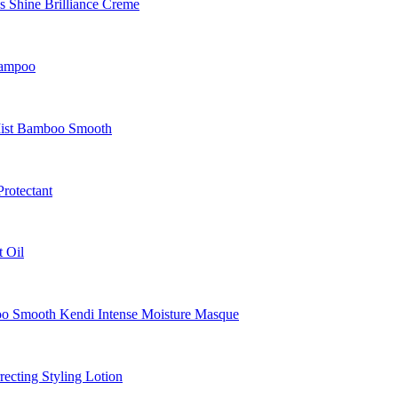
Shine Brilliance Creme
hampoo
Mist Bamboo Smooth
rotectant
 Oil
Smooth Kendi Intense Moisture Masque
cting Styling Lotion