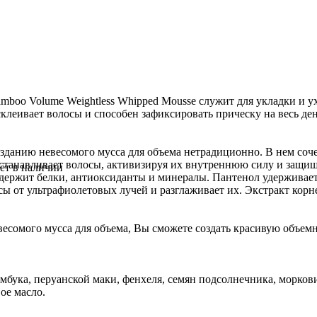
mboo Volume Weightless Whipped Mousse служит для укладки и ух
клеивает волосы и способен зафиксировать прическу на весь де
озданию невесомого мусса для объема нетрадиционно. В нем соч
сстанавливает волосы, активизируя их внутреннюю силу и защищ
ет в наличии
держит белки, антиоксиданты и минералы. Пантенол удерживает 
ы от ультрафиолетовых лучей и разглаживает их. Экстракт корн
весомого мусса для объема, Вы сможете создать красивую объемн
мбука, перуанской маки, фенхеля, семян подсолнечника, морков
ое масло.
раска для волос Color Touch