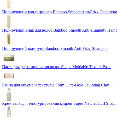
Полирующий кондиционер Bamboo Smooth Anti-Frizz Condition
Полирующий лак для волос Bamboo Smooth Anti-Humidity Hair 
Полирующий шампунь Bamboo Smooth Anti-Frizz Shampoo
Паста для дефинирования волос Shape Moldable Texture Paste
Глина для объема и текстуры Form Ultra-Hold Sculpting Clay
Крем-гель для текстурирования кудрей Super-Natural Curl Shapi