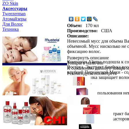
ZO Skin
Aксессуары
Tweezerman
Атомайзеры
Для Волос
Объем:
170 мл
Техника
Производство:
США
Описание:
Невесомый мусс для объема Ba
объемной. Мусс нисколько не с
фиксацию волос.
Развернуть описание
Компания Alterna подошла к с
Товары в наличии
Востока. Экстракт бамбука во
К сожалению данного товара н
клубней Перуанской Маки - со
Рекомендуем посмотреть
подсолнечника защищает волос
радикалами.
В результате использования не
Состав: Содержит экстракт ба
гидрогенизированное касторов
Wella Professionals
Оттеночная к