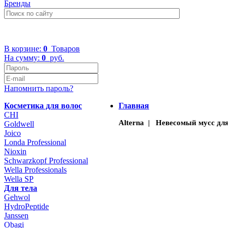
Бренды
+7 (499) 322-48-40
В корзине:
0
Товаров
На сумму:
0
руб.
Напомнить пароль?
Косметика для волос
Главная
CHI
Alterna | Невесомый мусс для
Goldwell
Joico
Londa Professional
Nioxin
Schwarzkopf Professional
Wella Professionals
Wella SP
Для тела
Gehwol
HydroPeptide
Janssen
Obagi