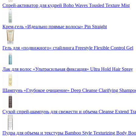
Спрей-активатор для кудрей Boho Waves Tousled Texture Mist
Крем-гель «Идеально прямые волосы» Pin Straight
Гель для «подвижного» стайлинга Freestyle Flexible Control Gel
Лак для волос «Ультрасильная фиксация» Ultra Hold Hair Spray
Шампунь «Глубокое очищение» Deep Cleanse Clarifying Shampo
Сухой спрей-шампунь для свежести и объема Cleanse Extend Tra
Пудра для объема и текстуры Bamboo Style Texturizing Body Boo