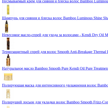
Несмываемый крем для сияния и блеска волос Bamboo Luminous 
Шампунь для сияния и блеска волос Bamboo Luminous Shine S
Невесомое масло-спрей для ухода за волосами - Kendi Dry Oil 
Термозащитный спрей для волос Smooth Anti-Breakage Thermal P
Натуральное масло Bamboo Smooth Pure Kendi Oil Pure Treatment
Полирующая маска для интенсивного увлажнения волос Bamboo 
Полирущий лосьон для укладки волос Bamboo Smooth Frizz-Corre