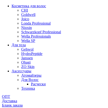
Косметика для волос
CHI
Goldwell
Joico
Londa Professional
Nioxin
Schwarzkopf Professional
Wella Professionals
Wella SP
Для тела
Gehwol
HydroPeptide
Janssen
Obagi
ZO Skin
Aксессуары
Атомайзеры
Для Волос
Расчески
Техника
ОПТ
Доставка
Бланк заказа