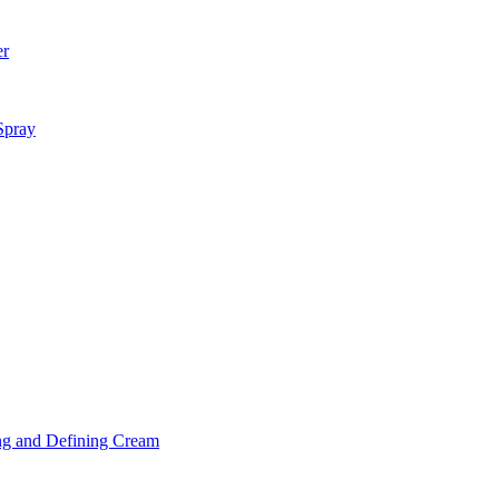
er
Spray
ng and Defining Cream