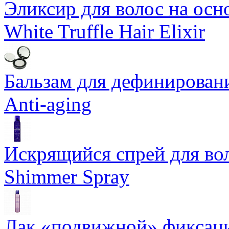
Эликсир для волос на осн
White Truffle Hair Elixir
Бальзам для дефинировани
Anti-aging
Искрящийся спрей для воло
Shimmer Spray
Лак «подвижной» фиксаци