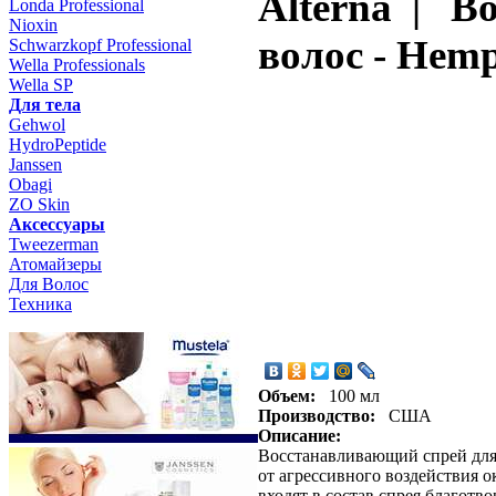
Alterna | В
Londa Professional
Nioxin
волос - Hemp 
Schwarzkopf Professional
Wella Professionals
Wella SP
Для тела
Gehwol
HydroPeptide
Janssen
Obagi
ZO Skin
Aксессуары
Tweezerman
Атомайзеры
Для Волос
Техника
Объем:
100 мл
Производство:
США
Описание:
Восстанавливающий спрей для 
от агрессивного воздействия 
входят в состав спрея благотв