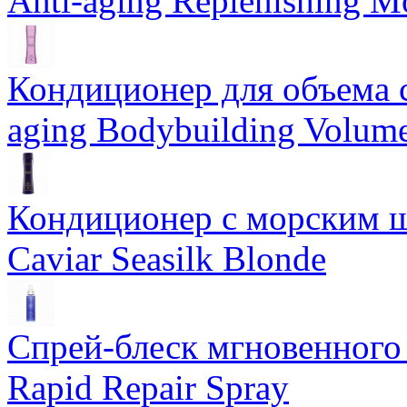
Anti-aging Replenishing Mo
Кондиционер для объема 
aging Bodybuilding Volume
Кондиционер с морским ш
Caviar Seasilk Blonde
Спрей-блеск мгновенного 
Rapid Repair Spray