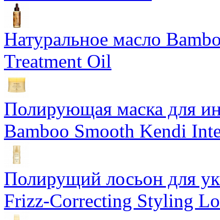
Натуральное масло Bamboo
Treatment Oil
Полирующая маска для ин
Bamboo Smooth Kendi Inte
Полирущий лосьон для ук
Frizz-Correcting Styling Lo