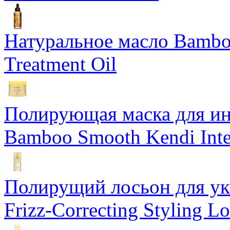
Натуральное масло Bamboo
Treatment Oil
Полирующая маска для ин
Bamboo Smooth Kendi Inte
Полирущий лосьон для ук
Frizz-Correcting Styling Lo