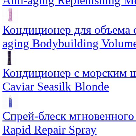
Anti-aging Replenishing Mo
Кондиционер для объема 
aging Bodybuilding Volume
Кондиционер с морским ш
Caviar Seasilk Blonde
Спрей-блеск мгновенного 
Rapid Repair Spray