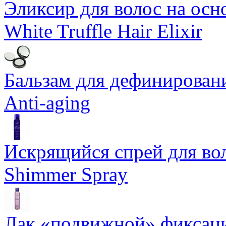
Эликсир для волос на осн
White Truffle Hair Elixir
Бальзам для дефинировани
Anti-aging
Искрящийся спрей для воло
Shimmer Spray
Лак «подвижной» фиксаци