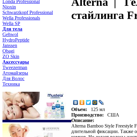
Alterna | Г
Londa Professional
Nioxin
стайлинга Fre
Schwarzkopf Professional
Wella Professionals
Wella SP
Для тела
Gehwol
HydroPeptide
Janssen
Obagi
ZO Skin
Aксессуары
Tweezerman
Атомайзеры
Для Волос
Техника
Объем:
125 мл
Производство:
США
Описание:
Alterna Bamboo Style Freestyle
длительной фиксации. Также о
комков. Не делает волосы жест